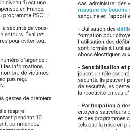
e niveau 1) est une
cas, administrer des ve
spensée en France.
masque de bouche 
du programme PSC1 :
sanguine et l'apport 
 la sécurité de vous-
- Utilisation des
défib
alentours. Évaluez
formation pour citoy
res pour éviter tout
l'utilisation des défib
sont formés à l'utilis
chocs électriques aux
(numéro d'urgence :
 les informations
-
Sensibilisation et
, nombre de victimes,
jouent un rôle essentie
vez pas reçu
sécurité. Ils peuvent 
s.
de sécurité, les gest
la réactivité en cas d
les gestes de premiers
-
Participation à 
elle respire
citoyens sauveteurs p
entant pendant 10
et des programmes co
ement, commencez
tels que la mise en pl