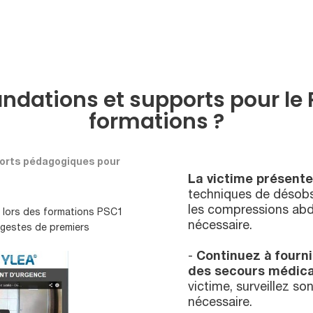
dations et supports pour le P
formations ?
ports pédagogiques pour
La victime présent
techniques de désobs
les compressions abd
s lors des formations PSC1
nécessaire.
 gestes de premiers
-
Continuez à fournir
des secours médica
victime, surveillez so
nécessaire.