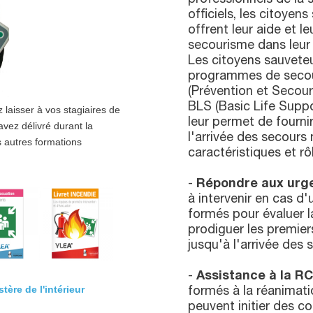
officiels, les citoyen
offrent leur aide et 
secourisme dans leu
Les citoyens sauvete
programmes de secour
(Prévention et Secour
BLS (Basic Life Suppo
 laisser à vos stagiaires de
leur permet de fourni
vez délivré durant la
l'arrivée des secours
autres formations
caractéristiques et rô
-
Répondre aux urg
à intervenir en cas d
formés pour évaluer la
prodiguer les premier
jusqu'à l'arrivée des 
-
Assistance à la R
ère de l'intérieur
formés à la réanimati
peuvent initier des c