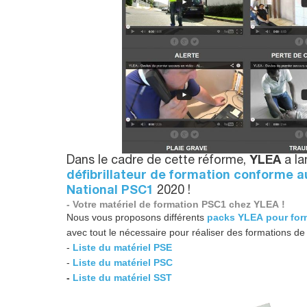
Dans le cadre de cette réforme,
YLEA
a la
défibrillateur de formation conforme a
National PSC1
2020 !
- Votre matériel de formation PSC1 chez YLEA !
Nous vous proposons différents
packs YLEA pour for
avec tout le nécessaire pour réaliser des formations de
-
Liste du matériel PSE
-
Liste du matériel PSC
-
Liste du matériel SST