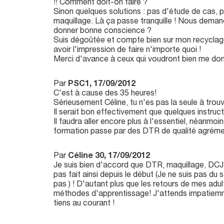
!! Comment doit-on faire ?
Sinon quelques solutions : pas d'étude de cas,
maquillage. Là ça passe tranquille ! Nous deman
donner bonne conscience ?
Suis dégoûtée et compte bien sur mon recyclag
avoir l'impression de faire n'importe quoi !
Merci d'avance à ceux qui voudront bien me don
Par
PSC1, 17/09/2012
C'est à cause des 35 heures!
Sérieusement Céline, tu n'es pas la seule à trouv
Il serait bon effectivement que quelques instruct
Il faudra aller encore plus à l'essentiel, néanmoins
formation passe par des DTR de qualité agrémen
Par
Céline 30, 17/09/2012
Je suis bien d'accord que DTR, maquillage, DCJ...
pas fait ainsi depuis le début (Je ne suis pas du s
pas ) ! D'autant plus que les retours de mes adu
méthodes d'apprentissage! J'attends impatiemm
tiens au courant !