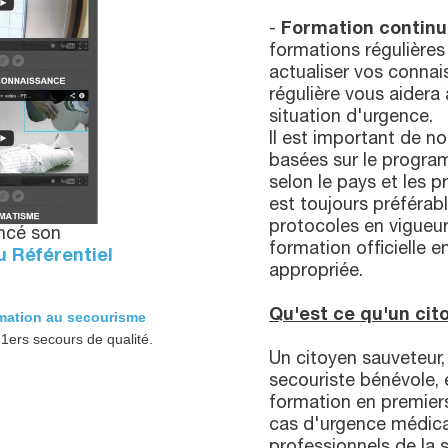
-
Formation contin
formations régulières
actualiser vos conna
régulière vous aidera 
situation d'urgence.
Il est important de 
basées sur le progra
selon le pays et les p
est toujours préférab
protocoles en vigueur
ncé son
formation officielle 
u Référentiel
appropriée.
Qu'est ce qu'un cit
mation au secourisme
 1ers secours de qualité.
Un citoyen sauveteur
secouriste bénévole, 
formation en premiers
cas d'urgence médica
professionnels de la 