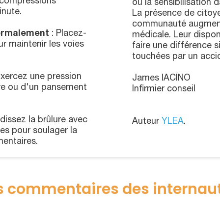
 compressions
ou la sensibilisation 
inute.
La présence de citoy
communauté augmente
normalement
: Placez-
médicale. Leur disponi
ur maintenir les voies
faire une différence s
touchées par un accid
Exercez une pression
James IACINO
opre ou d'un pansement
Infirmier conseil
idissez la brûlure avec
Auteur
YLEA
.
es pour soulager la
entaires.
s commentaires des internau