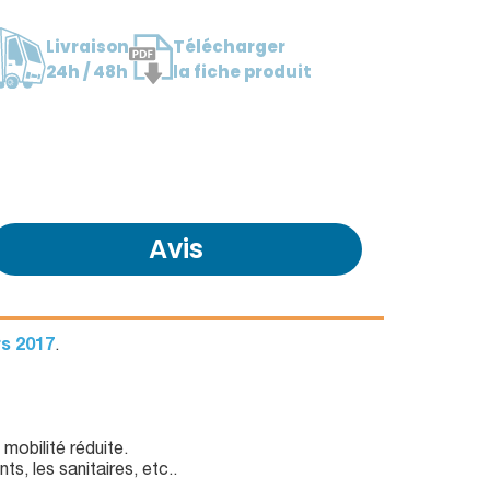
Livraison
Télécharger
24h / 48h
la fiche produit
Avis
s 2017
.
mobilité réduite.
s, les sanitaires, etc..