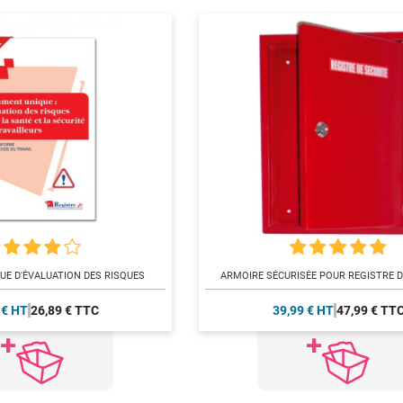
E D'ÉVALUATION DES RISQUES
ARMOIRE SÉCURISÉE POUR REGISTRE D
 € HT
26,89 € TTC
39,99 € HT
47,99 € TT