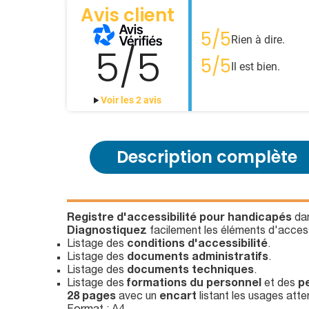
Avis client
5/5
Rien à dire.
5/5
5/5
Il est bien.
Voir les 2 avis
Description complète
Registre d'accessibilité pour handicapés
dan
Diagnostiquez
facilement les éléments d'access
Listage des
conditions d'accessibilité
.
Listage des
documents administratifs
.
Listage des
documents techniques
.
Listage des
formations du personnel
et des
p
28 pages
avec un
encart
listant les usages att