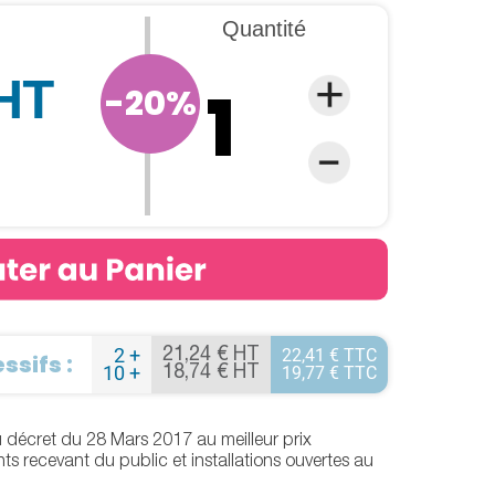
Quantité
 HT
-20%
2 +
22,41 € TTC
21,24 € HT
ssifs :
10 +
19,77 € TTC
18,74 € HT
 décret du 28 Mars 2017 au meilleur prix
nts recevant du public et installations ouvertes au