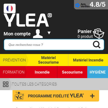
4.8/5
Panier
Mon compte
0 produit
Matériel
PRÉVENTION
Matériel Incendie
Secourisme
FORMATION
Incendie
Secourisme
HYGIÈNE
TOUTES LES CATÉGORIES
PROGRAMME FIDÉLITÉ