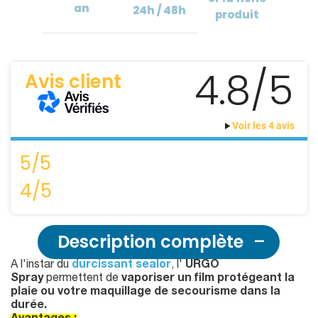
an
24h / 48h
produit
4.8/5
Avis client
Voir les 4 avis
5/5
4/5
Description complète
A l'instar du
durcissant sealor
, l'
URGO
Spray
permettent de
vaporiser un film protégeant la
plaie ou votre maquillage de secourisme dans la
durée.