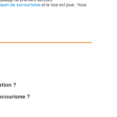
aquillage de premiers secours.
quin de secourisme
et le tour est joué : Vous
tion ?
secourisme ?