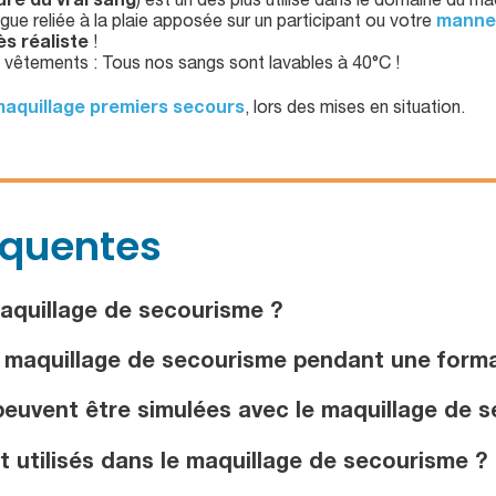
ure du vrai sang
) est un des plus utilisé dans le domaine du m
gue reliée à la plaie apposée sur un participant ou votre
manne
ès réaliste
!
s vêtements : Tous nos sangs sont lavables à 40°C !
maquillage premiers secours
, lors des mises en situation.
équentes
aquillage de secourisme ?
e maquillage de secourisme pendant une forma
euvent être simulées avec le maquillage de 
 utilisés dans le maquillage de secourisme ?