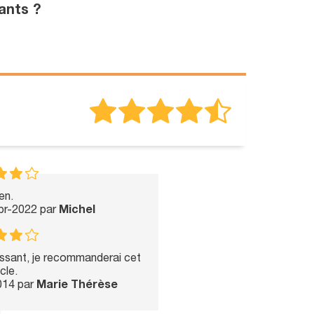
ants ?
en.
Apr-2022 par
Michel
essant, je recommanderai cet
icle.
014 par
Marie Thérèse