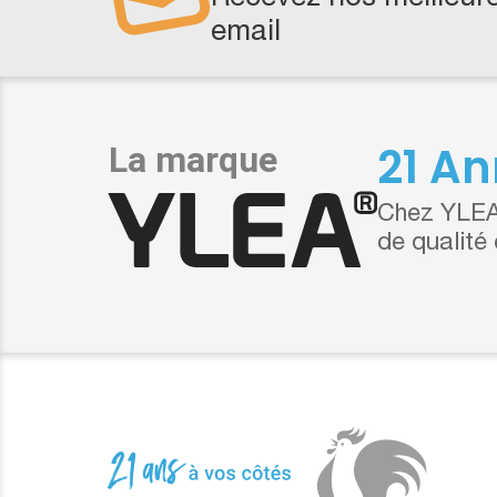
email
21 An
Chez YLEA,
de qualité