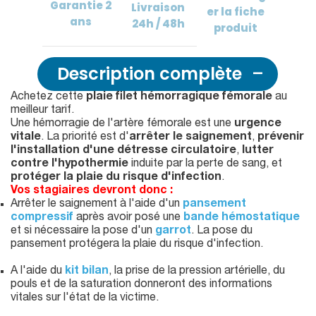
Garantie
2
Livraison
er
la fiche
ans
24h / 48h
produit
Description complète
Achetez cette
plaie filet hémorragique fémorale
au
meilleur tarif.
Une hémorragie de l'artère fémorale est une
urgence
vitale
. La priorité est d'
arrêter le saignement
,
prévenir
l'installation d'une détresse circulatoire
,
lutter
contre l'hypothermie
induite par la perte de sang, et
protéger la plaie du risque d'infection
.
Vos stagiaires devront donc :
Arrêter le saignement à l'aide d'un
pansement
compressif
après avoir posé une
bande hémostatique
et si nécessaire la pose d'un
garrot
. La pose du
pansement protégera la plaie du risque d'infection.
A l'aide du
kit bilan
, la prise de la pression artérielle, du
pouls et de la saturation donneront des informations
vitales sur l'état de la victime.