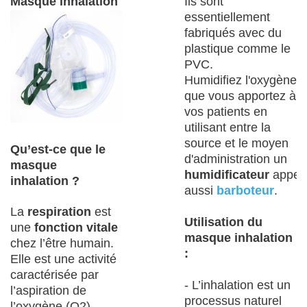
Masque inhalation
Ils sont
essentiellement
fabriqués avec du
plastique comme le
PVC.
Humidifiez l'oxygène
que vous apportez à
vos patients en
utilisant entre la
source et le moyen
Qu’est-ce que le
d'administration un
masque
humidificateur
appel
inhalation ?
aussi
barboteur
.
La
respiration
est
Utilisation du
une
fonction vitale
masque inhalation
chez l’être humain.
:
Elle est une activité
caractérisée par
- L’inhalation est un
l’aspiration de
processus naturel
l’oxygène (O
2
)