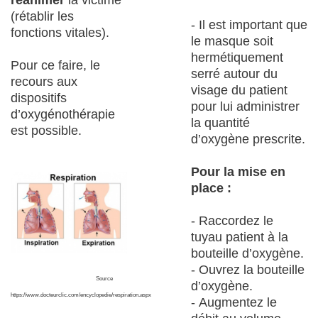
réanimer
la victime
(rétablir les
- Il est important que
fonctions vitales).
le masque soit
hermétiquement
Pour ce faire, le
serré autour du
recours aux
visage du patient
dispositifs
pour lui administrer
d’oxygénothérapie
la quantité
est possible.
d’oxygène prescrite.
Pour la mise en
place :
- Raccordez le
tuyau patient à la
bouteille d’oxygène.
- Ouvrez la bouteille
Source
d’oxygène.
https://www.docteurclic.com/encyclopedie/respiration.aspx
- Augmentez le