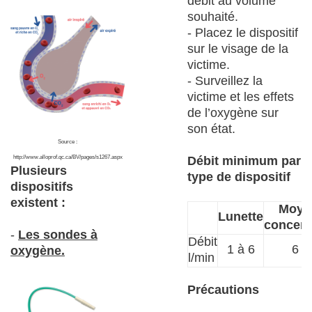
débit au volume
souhaité.
- Placez le dispositif
sur le visage de la
victime.
- Surveillez la
victime et les effets
de l’oxygène sur
son état.
Source :
http://www.alloprof.qc.ca/BV/pages/s1267.aspx
Débit minimum par
Plusieurs
type de dispositif
dispositifs
existent :
Moye
Lunette
concent
-
Les sondes à
Débit
1 à 6
6 à
oxygène.
l/min
Précautions