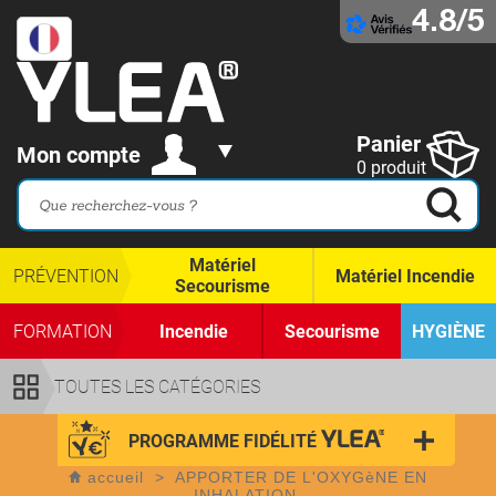
4.8/5
Panier
Mon compte
0 produit
Matériel
PRÉVENTION
Matériel Incendie
Secourisme
FORMATION
Incendie
Secourisme
HYGIÈNE
TOUTES LES CATÉGORIES
PROGRAMME FIDÉLITÉ
accueil
>
APPORTER DE L'OXYGèNE EN
INHALATION.