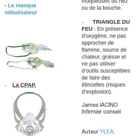
muqueuses du nez
-
Le masque
ou de la bouche.
nébulisateur
-
TRIANGLE DU
FEU
: En présence
d’oxygène, ne pas
approcher de
flamme, source de
chaleur, graisse et
ne pas utiliser
d’outils susceptibles
de faire des
étincelles (risques
-
La CPAP.
d’explosion).
James IACINO
Infirmier conseil
Auteur
YLEA
.