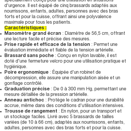
spécialement conçu pour une utilisation en situations
d'urgence. Il est équipé de cinq brassards adaptés aux
nourrissons, enfants, adultes, personnes avec des bras
forts et pour la cuisse, offrant ainsi une polyvalence
maximale pour tous les patients.
Caractéristiques :
Manomètre grand écran
: Diamètre de 56,5 cm, offrant
une lecture facile et précise des mesures.
Prise rapide et efficace de la tension
: Permet une
évaluation immédiate et fiable de la tension artérielle.
Brassard sans poche
: Conçu en nylon lavable, il est
doté d'une fermeture velcro pour une utilisation pratique et
hygiénique.
Poire ergonomique
: Équipée d'un robinet de
décompression, elle assure une manipulation aisée et un
gonflage contrôlé.
Graduation précise
: De 0 à 300 mm Hg, permettant une
mesure détaillée de la pression artérielle.
Anneau antichoc
: Protège le cadran pour une durabilité
accrue, même dans des conditions d'utilisation intensives.
Trousse de rangement
: En nylon, pour un transport et
un stockage faciles. Livré avec 5 brassards de tailles
variées (de 10 à 66 cm), adaptés aux nourrissons, enfants,
adultes, personnes avec des bras forts et pour la cuisse.