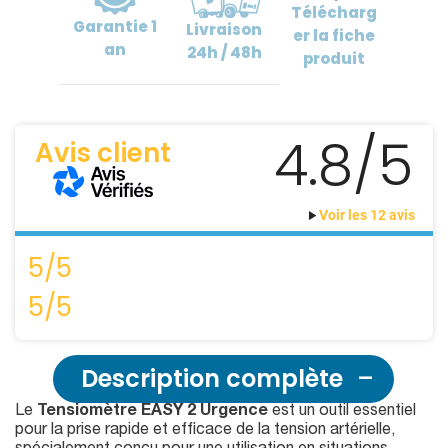
Télécharg
Garantie
1
Livraison
er
la fiche
an
24h / 48h
produit
4.8/5
Avis client
Voir les 12 avis
5/5
5/5
Description complète
Le
Tensiomètre EASY 2 Urgence
est un outil essentiel
pour la prise rapide et efficace de la tension artérielle,