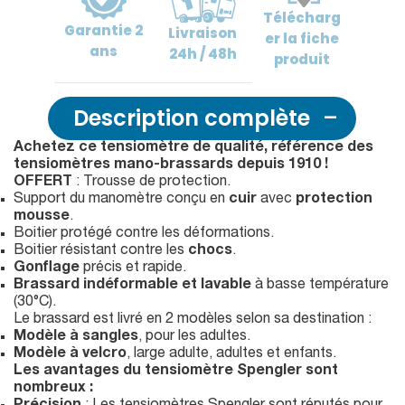
Télécharg
Garantie
2
Livraison
er
la fiche
ans
24h / 48h
produit
Description complète
Achetez ce tensiomètre de qualité, référence des
tensiomètres mano-brassards depuis 1910 !
OFFERT
: Trousse de protection.
Support du manomètre conçu en
cuir
avec
protection
mousse
.
Boitier protégé contre les déformations.
Boitier résistant contre les
chocs
.
Gonflage
précis et rapide.
Brassard indéformable et lavable
à basse température
(30°C).
Le brassard est livré en 2 modèles selon sa destination :
Modèle à sangles
, pour les adultes.
Modèle à velcro
, large adulte, adultes et enfants.
Les avantages du tensiomètre Spengler sont
nombreux :