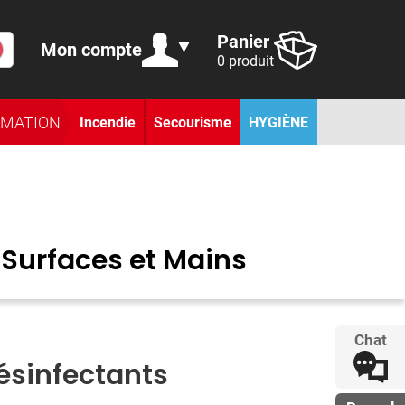
Panier
Mon compte
0 produit
RMATION
Incendie
Secourisme
HYGIÈNE
 Surfaces et Mains
Chat
sinfectants