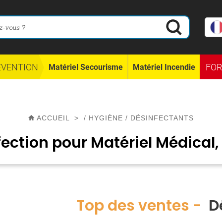
ÉVENTION
FO
Matériel Secourisme
Matériel Incendie
ACCUEIL
>
/
HYGIÈNE
/
DÉSINFECTANTS
fection pour Matériel Médical,
Top des ventes -
Dé