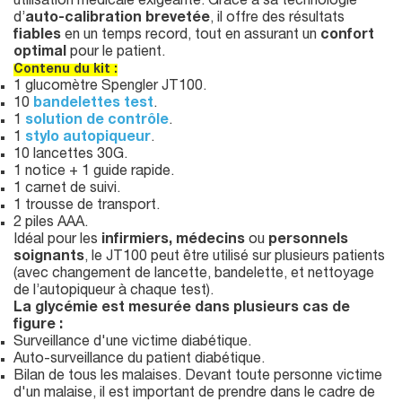
utilisation médicale exigeante. Grâce à sa technologie
d’
auto-calibration brevetée
, il offre des résultats
fiables
en un temps record, tout en assurant un
confort
optimal
pour le patient.
Contenu du kit :
1 glucomètre Spengler JT100.
10
bandelettes test
.
1
solution de contrôle
.
1
stylo autopiqueur
.
10 lancettes 30G.
1 notice + 1 guide rapide.
1 carnet de suivi.
1 trousse de transport.
2 piles AAA.
Idéal pour les
infirmiers, médecins
ou
personnels
soignants
, le JT100 peut être utilisé sur plusieurs patients
(avec changement de lancette, bandelette, et nettoyage
de l’autopiqueur à chaque test).
La glycémie est mesurée dans plusieurs cas de
figure :
Surveillance d'une victime diabétique.
Auto-surveillance du patient diabétique.
Bilan de tous les malaises. Devant toute personne victime
d'un malaise, il est important de prendre dans le cadre de