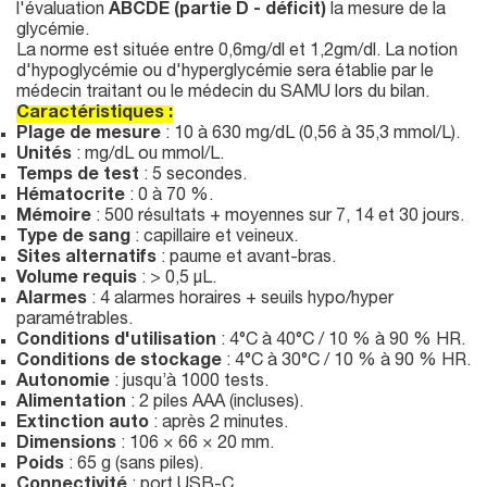
l'évaluation
ABCDE (partie D - déficit)
la mesure de la
glycémie.
La norme est située entre 0,6mg/dl et 1,2gm/dl. La notion
d'hypoglycémie ou d'hyperglycémie sera établie par le
médecin traitant ou le médecin du SAMU lors du bilan.
Caractéristiques :
Plage de mesure
: 10 à 630 mg/dL (0,56 à 35,3 mmol/L).
Unités
: mg/dL ou mmol/L.
Temps de test
: 5 secondes.
Hématocrite
: 0 à 70 %.
Mémoire
: 500 résultats + moyennes sur 7, 14 et 30 jours.
Type de sang
: capillaire et veineux.
Sites alternatifs
: paume et avant-bras.
Volume requis
: > 0,5 µL.
Alarmes
: 4 alarmes horaires + seuils hypo/hyper
paramétrables.
Conditions d'utilisation
: 4°C à 40°C / 10 % à 90 % HR.
Conditions de stockage
: 4°C à 30°C / 10 % à 90 % HR.
Autonomie
: jusqu’à 1000 tests.
Alimentation
: 2 piles AAA (incluses).
Extinction auto
: après 2 minutes.
Dimensions
: 106 × 66 × 20 mm.
Poids
: 65 g (sans piles).
Connectivité
: port USB-C.