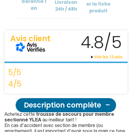
Garantie
1
Livraison
er
la fiche
an
24h / 48h
produit
4.8/5
Avis client
Voir les 13 avis
5/5
4/5
Description complète
Achetez cette
trousse de secours pour membre
sectionné YLEA
au meilleur tarif !
En cas d'accident avec section de membre (ou
arrachement), il est important d'avoir sous la main ce type