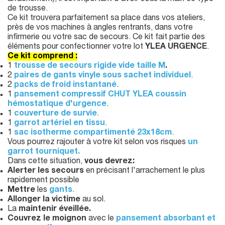
de trousse.
Ce kit trouvera parfaitement sa place dans vos ateliers,
près de vos machines à angles rentrants, dans votre
infirmerie ou votre sac de secours. Ce kit fait partie des
éléments pour confectionner votre lot
YLEA URGENCE
.
Ce kit comprend :
1
trousse de secours rigide vide taille M
.
2
paires de gants vinyle sous sachet individuel
.
2
packs de froid instantané
.
1
pansement compressif CHUT YLEA coussin
hémostatique d'urgence
.
1
couverture de survie
.
1
garrot artériel en tissu
.
1
sac isotherme compartimenté 23x18cm
.
Vous pourrez rajouter à votre kit selon vos risques
un
garrot tourniquet.
Dans cette situation,
vous devrez:
Alerter les secours
en précisant l'arrachement le plus
rapidement possible
Mettre
les
gants
.
Allonger la victime
au sol.
La
maintenir éveillée.
Couvrez le moignon
avec le
pansement absorbant et