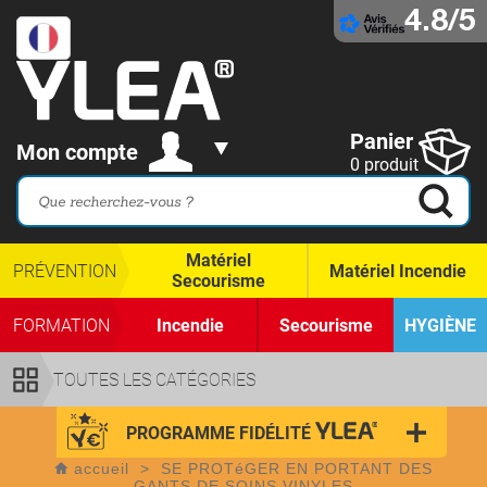
4.8/5
Panier
Mon compte
0 produit
Matériel
PRÉVENTION
Matériel Incendie
Secourisme
FORMATION
Incendie
Secourisme
HYGIÈNE
TOUTES LES CATÉGORIES
PROGRAMME FIDÉLITÉ
accueil
>
SE PROTéGER EN PORTANT DES
GANTS DE SOINS VINYLES