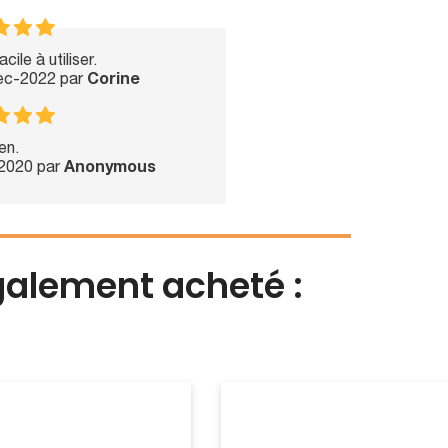
cile à utiliser.
Dec-2022 par
Corine
en.
-2020 par
Anonymous
également acheté :