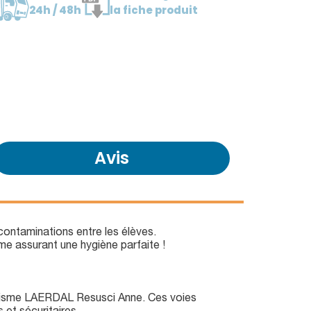
24h / 48h
la fiche produit
Avis
 contaminations entre les élèves.
me assurant une hygiène parfaite !
ourisme LAERDAL Resusci Anne. Ces voies