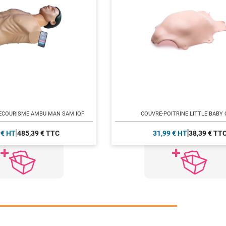
ECOURISME AMBU MAN SAM IQF
COUVRE-POITRINE LITTLE BABY
 € HT
485,39 € TTC
31,99 € HT
38,39 € TT