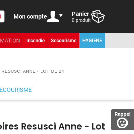
Panier
Mon compte
0 produit
RMATION
Incendie
Secourisme
HYGIÈNE
 RESUSCI ANNE - LOT DE 24
SECOURISME
Rappel
oires Resusci Anne - Lot