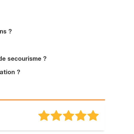
ns ?
de secourisme ?
ation ?