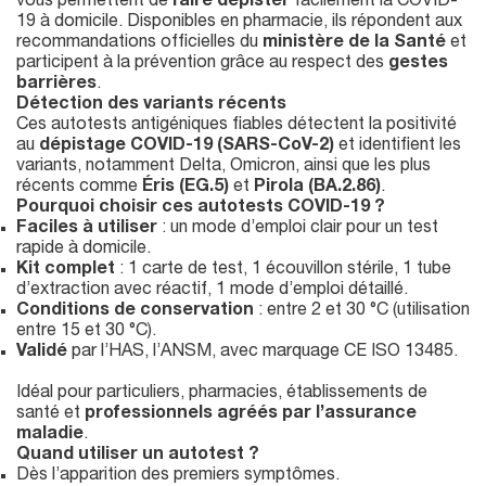
vous permettent de
faire dépister
facilement la COVID-
19 à domicile. Disponibles en pharmacie, ils répondent aux
recommandations officielles du
ministère de la Santé
et
participent à la prévention grâce au respect des
gestes
barrières
.
Détection des variants récents
Ces autotests antigéniques fiables détectent la positivité
au
dépistage COVID-19 (SARS-CoV-2)
et identifient les
variants, notamment Delta, Omicron, ainsi que les plus
récents comme
Éris (EG.5)
et
Pirola (BA.2.86)
.
Pourquoi choisir ces autotests COVID-19 ?
Faciles à utiliser
: un mode d’emploi clair pour un test
rapide à domicile.
Kit complet
: 1 carte de test, 1 écouvillon stérile, 1 tube
d’extraction avec réactif, 1 mode d’emploi détaillé.
Conditions de conservation
: entre 2 et 30 °C (utilisation
entre 15 et 30 °C).
Validé
par l’HAS, l’ANSM, avec marquage CE ISO 13485.
Idéal pour particuliers, pharmacies, établissements de
santé et
professionnels agréés par l’assurance
maladie
.
Quand utiliser un autotest ?
Dès l’apparition des premiers symptômes.