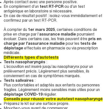
Après contact avec une personne positive.
En complément d’un
test RT-PCR
ou d’un test
antigénique en laboratoire si nécessaire.
En cas de résultat positif : isolez-vous immédiatement et
confirmez par un test RT-PCR.
À compter du
1er mars 2025
, certaines conditions de
prise en charge par l’
assurance maladie
pourraient
évoluer. Dans certains cas, les frais peuvent être
pris en
charge par l’assurance maladie
pour les
tests de
dépistage
effectués en pharmacie ou via prescription
médicale.
Différents types d’autotests
Tests nasopharyngés
:
L’écouvillon est inséré jusqu’au nasopharynx pour un
prélèvement précis. Légèrement plus sensibles, ils
conviennent en cas de symptômes marqués.
Tests salivaires
:
Plus confortables et adaptés aux enfants ou personnes
fragiles. Légèrement moins sensibles mais utiles pour un
dépistage COVID-19
régulier.
Conseils pour réussir votre autotest nasopharyngé
Préparez le kit sur une surface propre.
Mouchez-vous avant de commencer.