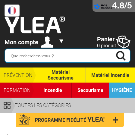
4.8/5
Panier
Mon compte
0 produit
Matériel
PRÉVENTION
Matériel Incendie
Secourisme
FORMATION
Incendie
Secourisme
HYGIÈNE
TOUTES LES CATÉGORIES
PROGRAMME FIDÉLITÉ