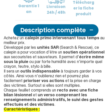
Télécharg
Garantie
1
Livraison
er
la fiche
an
24h / 48h
produit
Description complète
Achetez un
calepin primo intervenant tous temps
au
meilleur prix.
Développé par les
unités SAR
(Search & Rescue), ce
calepin a pour vocation d'être un
soutien opérationnel
aux secouristes et sauveteurs. Il permet d'
écrire même
sous la pluie
ou par forte humidité avec n'importe quel
crayon, feutre, stylo à bille.
Il sera un
outils indispensable
à toujours garder à vos
côtés. Ainsi vous n'oublierez rien et pourrez plus
facilement
prioriser vos actions
et la prise en charge
des victimes. Surtout si elles sont multiples.
Chaque feuillet comprends un
recto avec une fiche
bilan lésionnel
et
un verso comprenant les
renseignements administratifs, le suivi des gestes
effectués et des victimes
.
Caractéristiques :