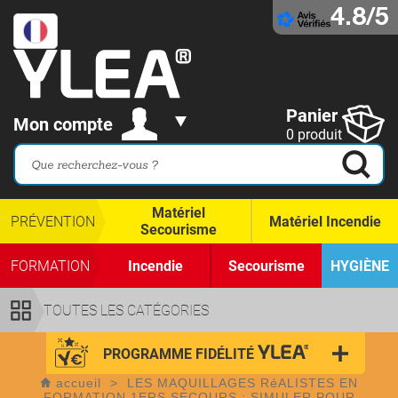
4.8/5
Panier
Mon compte
0 produit
Matériel
PRÉVENTION
Matériel Incendie
Secourisme
FORMATION
Incendie
Secourisme
HYGIÈNE
TOUTES LES CATÉGORIES
PROGRAMME FIDÉLITÉ
accueil
>
LES MAQUILLAGES RéALISTES EN
FORMATION 1ERS SECOURS : SIMULER POUR