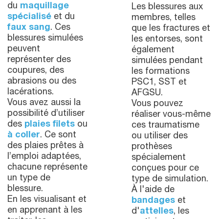
du
maquillage
Les blessures aux
spécialisé
et du
membres, telles
faux sang
. Ces
que les fractures et
blessures simulées
les entorses, sont
peuvent
également
représenter des
simulées pendant
coupures, des
les formations
abrasions ou des
PSC1, SST et
lacérations.
AFGSU.
Vous avez aussi la
Vous pouvez
possibilité d’utiliser
réaliser vous-même
des
plaies filets
ou
ces traumatisme
à coller
. Ce sont
ou utiliser des
des plaies prêtes à
prothèses
l’emploi adaptées,
spécialement
chacune représente
conçues pour ce
un type de
type de simulation.
blessure.
À l'aide de
En les visualisant et
bandages
et
en apprenant à les
d'
attelles
, les