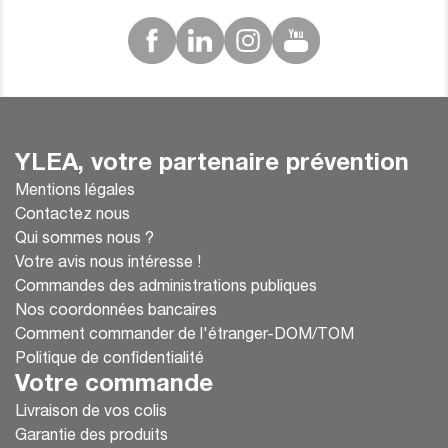
pulmonaire (RCP).
- Les indications spécifiques selon le modèle
utilisé.
💡
Idéal pour accompagner les formateurs et
les apprenants
dans la maîtrise des bonnes
pratiques.
YLEA, votre partenaire prévention
6️
.Sac de transport
Mentions légales
🎒
Protéger et transporter son matériel
Contactez nous
facilement !
Qui sommes nous ?
✅ Assure une longévité accrue du défibrillateur et
Votre avis nous intéresse !
de ses accessoires.
Commandes des administrations publiques
✅ Permet de ranger et organiser efficacement les
Nos coordonnées bancaires
équipements.
Comment commander de l'étranger-DOM/TOM
Politique de confidentialité
📌 Conclusion : Un équipement complet pour
Votre commande
une formation optimale
Livraison de vos colis
L’utilisation des accessoires adaptés garantit une
Garantie des produits