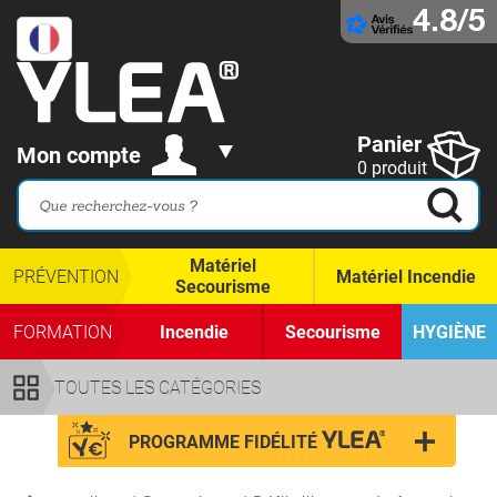
4.8/5
Panier
Mon compte
0 produit
Matériel
PRÉVENTION
Matériel Incendie
Secourisme
FORMATION
Incendie
Secourisme
HYGIÈNE
TOUTES LES CATÉGORIES
PROGRAMME FIDÉLITÉ