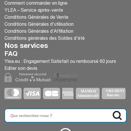
formation réaliste, efficace et immersive. Avant
Comment commander en ligne
d’acheter un défibrillateur de formation, il est
YLEA – Service après-vente
essentiel de vérifier les accessoires inclus afin de
Conditions Générales de Vente
répondre aux besoins pédagogiques spécifiques.
Conditions Générales d'utilisation
Conditions Générales d’Affiliation
👉
YLEA propose une large gamme de
Conditions générales des Soldes d'été
défibrillateurs de formation et leurs
Nos services
accessoires, alliant qualité et performance !
🚑
FAQ
💙
Ylea.eu : Engagement Satisfait ou remboursé 60 jours
Editer son devis