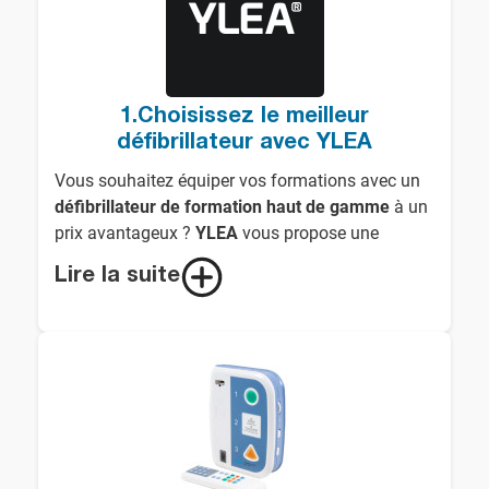
1.Choisissez le meilleur
défibrillateur avec YLEA
Vous souhaitez équiper vos formations avec un
défibrillateur de formation haut de gamme
à un
prix avantageux ?
YLEA
vous propose une
sélection minutieuse de défibrillateurs de
Lire la suite
formation
des plus grandes marques,
garantissant qualité et fiabilité pour un
apprentissage optimal des gestes de premiers
secours
.
⚡ Pourquoi choisir
nos défibrillateurs de
formation
?