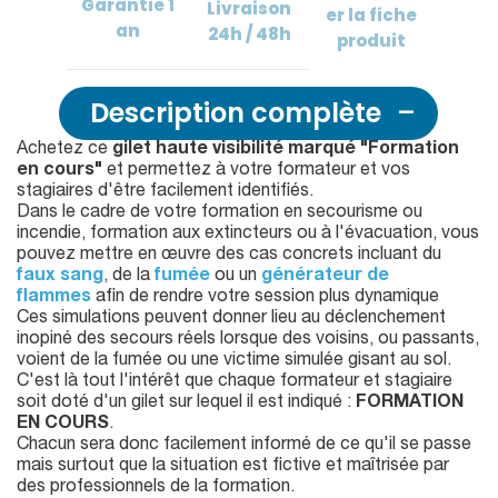
Garantie
1
Livraison
er
la fiche
an
24h / 48h
produit
Description complète
Achetez ce
gilet haute visibilité marqué "Formation
en cours"
et permettez à votre formateur et vos
stagiaires d'être facilement identifiés.
Dans le cadre de votre formation en secourisme ou
incendie, formation aux extincteurs ou à l'évacuation, vous
pouvez mettre en œuvre des cas concrets incluant du
faux sang
, de la
fumée
ou un
générateur de
flammes
afin de rendre votre session plus dynamique
Ces simulations peuvent donner lieu au déclenchement
inopiné des secours réels lorsque des voisins, ou passants,
voient de la fumée ou une victime simulée gisant au sol.
C'est là tout l'intérêt que chaque formateur et stagiaire
soit doté d'un gilet sur lequel il est indiqué :
FORMATION
EN COURS
.
Chacun sera donc facilement informé de ce qu'il se passe
mais surtout que la situation est fictive et maîtrisée par
des professionnels de la formation.