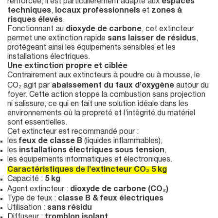
renforcée, il est particulièrement adapté aux
espaces
techniques
,
locaux professionnels
et
zones à
risques élevés
.
Fonctionnant au
dioxyde de carbone
, cet extincteur
permet une extinction rapide
sans laisser de résidus
,
protégeant ainsi les équipements sensibles et les
installations électriques.
Une extinction propre et ciblée
Contrairement aux extincteurs à poudre ou à mousse, le
CO₂ agit par
abaissement du taux d’oxygène
autour du
foyer. Cette action stoppe la combustion sans projection
ni salissure, ce qui en fait une solution idéale dans les
environnements où la propreté et l’intégrité du matériel
sont essentielles.
Cet extincteur est recommandé pour :
les
feux de classe B
(liquides inflammables),
les
installations électriques sous tension
,
les équipements informatiques et électroniques.
Caractéristiques de l’extincteur CO₂ 5 kg
Capacité :
5 kg
Agent extincteur :
dioxyde de carbone (CO₂)
Type de feux :
classe B & feux électriques
Utilisation :
sans résidu
Diffuseur :
tromblon isolant