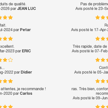
uits de qualité.
Pas de problème
b-2026 par
JEAN LUC
Avis posté le 23-
ait.
R
Jul-2024 par
Petar
Avis posté le 17-Apr
xcellent.
Très rapide, date de 
Mar-2023 par
ERIC
Avis posté le 07-Fe
...
Conf
Aug-2022 par
Didier
Avis posté le 05-J
 attentes, je recommande !
ras. Très bien, confo
un-2020 par
Carlos
recom
Avis posté le 09-Ju