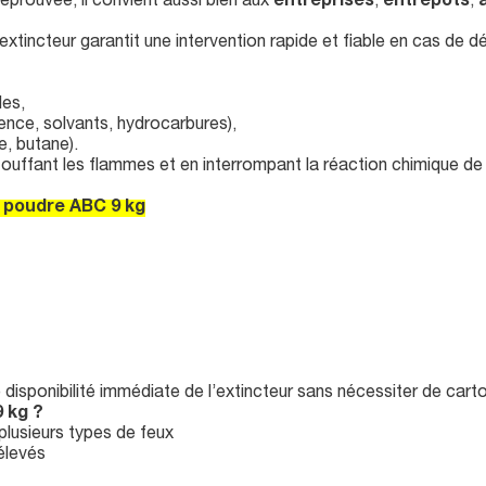
prouvée, il convient aussi bien aux
entreprises
,
entrepôts
,
 extincteur garantit une intervention rapide et fiable en cas de d
les,
ence, solvants, hydrocarbures),
, butane).
uffant les flammes et en interrompant la réaction chimique de 
r poudre ABC 9 kg
isponibilité immédiate de l’extincteur sans nécessiter de cart
 kg ?
 plusieurs types de feux
élevés