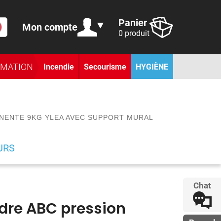
Panier
Mon compte
0 produit
RMATION
Incendie
Secourisme
HYGIÈNE
NENTE 9KG YLEA AVEC SUPPORT MURAL
URS
Chat
udre ABC pression