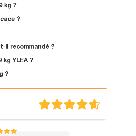
9 kg ?
icace ?
st-il recommandé ?
9 kg YLEA ?
g ?