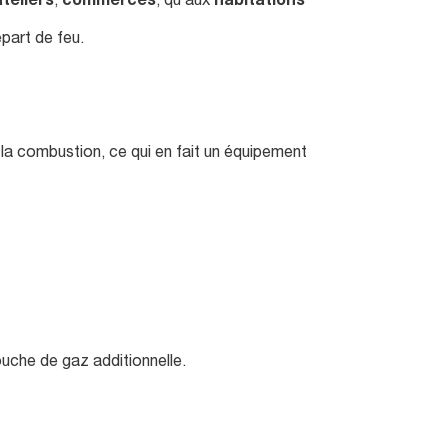
ateliers
,
commerces
, qu’aux
habitations
épart de feu.
la combustion, ce qui en fait un équipement
ouche de gaz additionnelle.