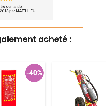
notre demande.
l-2018 par
MATTHIEU
également acheté :
-40%