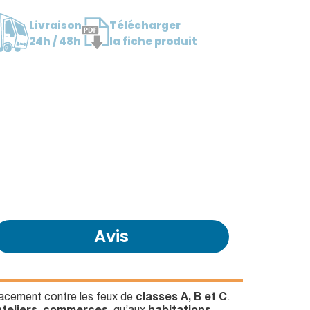
Livraison
Télécharger
24h / 48h
la fiche produit
Avis
icacement contre les feux de
classes A, B et C
.