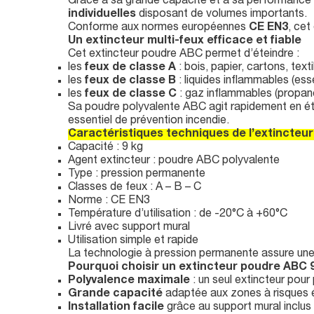
Grâce à sa grande capacité et à sa performance é
individuelles
disposant de volumes importants.
Conforme aux normes européennes
CE EN3
, cet
Un extincteur multi-feux efficace et fiable
Cet extincteur poudre ABC permet d’éteindre :
les
feux de classe A
: bois, papier, cartons, texti
les
feux de classe B
: liquides inflammables (ess
les
feux de classe C
: gaz inflammables (propane
Sa poudre polyvalente ABC agit rapidement en éto
essentiel de prévention incendie.
Caractéristiques techniques de l’extincteu
Capacité : 9 kg
Agent extincteur : poudre ABC polyvalente
Type : pression permanente
Classes de feux : A – B – C
Norme : CE EN3
Température d’utilisation : de -20°C à +60°C
Livré avec support mural
Utilisation simple et rapide
La technologie à pression permanente assure une d
Pourquoi choisir un extincteur poudre ABC 9
Polyvalence maximale
: un seul extincteur pour
Grande capacité
adaptée aux zones à risques 
Installation facile
grâce au support mural inclus