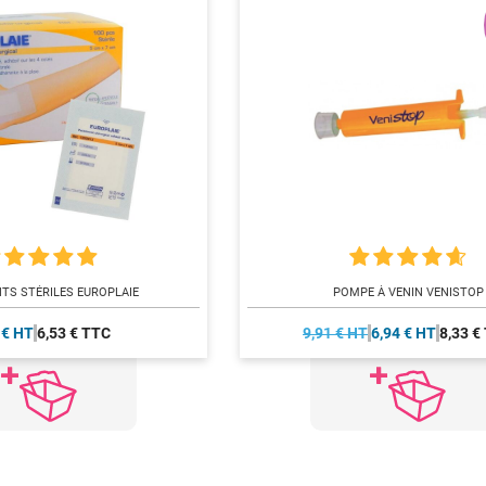
TS STÉRILES EUROPLAIE
POMPE À VENIN VENISTOP
 € HT
6,53 € TTC
9,91 € HT
6,94 € HT
8,33 €