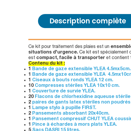
Description complète
Ce kit pour traitement des plaies est un
ensemble
situations d'urgence.
Ce kit est spécialement c
est
compact, facile à transporter
et contient 
Contenu du kit :
1
Bande de gaze extensible YLEA 4.5mx5cm.
1
Bande de gaze extensible YLEA 4.5mx10c
1
Ciseaux à bouts ronds YLEA 12 cm.
10
Compresses stériles YLEA 10x10 cm.
1
Couverture de survie YLEA.
20
Flacons de chlorhexidine aqueuse stérile
2
paires de gants latex stériles non poudrés -
1
Lampe stylo à pupille FIRST.
2
Pansements absorbant 20x40cm.
1
Pansement compressif CHUT YLEA coussin
1
Pince à échardes à mors plats YLEA.
5
Sacs DASRI 15 litres.