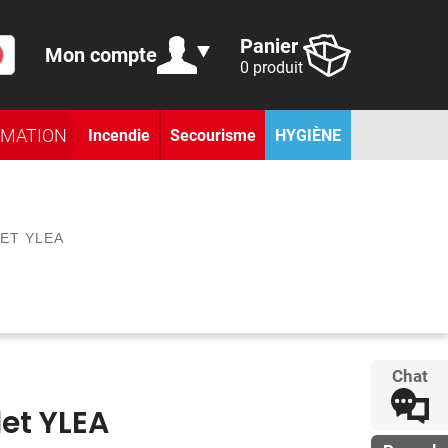
Panier
Mon compte
0 produit
RMATION
Incendie
Secourisme
HYGIÈNE
LET YLEA
Chat
let YLEA