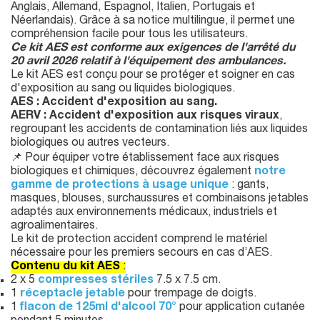
Anglais, Allemand, Espagnol, Italien, Portugais et
Néerlandais). Grâce à sa notice multilingue, il permet une
compréhension facile pour tous les utilisateurs.
Ce kit AES est conforme aux exigences de l'arrêté du
20 avril 2026 relatif à l'équipement des ambulances.
Le kit AES est conçu pour se protéger et soigner en cas
d'exposition au sang ou liquides biologiques.
AES : Accident d'exposition au sang.
AERV : Accident d'exposition aux risques viraux
,
regroupant les accidents de contamination liés aux liquides
biologiques ou autres vecteurs.
📌 Pour équiper votre établissement face aux risques
biologiques et chimiques, découvrez également
notre
gamme de protections à usage unique
: gants,
masques, blouses, surchaussures et combinaisons jetables
adaptés aux environnements médicaux, industriels et
agroalimentaires.
Le kit de protection accident comprend le matériel
nécessaire pour les premiers secours en cas d’AES.
Contenu du kit AES
:
2 x 5
compresses stériles
7.5 x 7.5 cm.
1
réceptacle jetable
pour trempage de doigts.
1
flacon de 125ml d'alcool 70°
pour application cutanée