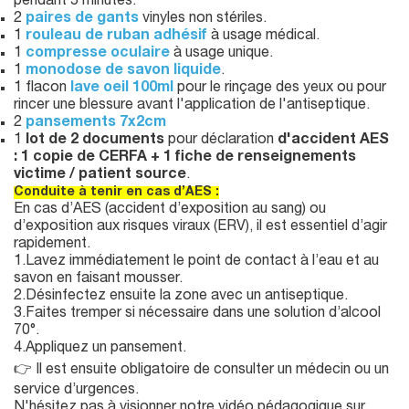
pendant 5 minutes.
2
paires de gants
vinyles non stériles.
1
rouleau de ruban adhésif
à usage médical.
1
compresse oculaire
à usage unique.
1
monodose de savon liquide
.
1 flacon
lave oeil 100ml
pour le rinçage des yeux ou pour
rincer une blessure avant l'application de l'antiseptique.
2
pansements 7x2cm
1
lot de 2 documents
pour déclaration
d'accident AES
: 1 copie de CERFA + 1 fiche de renseignements
victime / patient source
.
Conduite à tenir en cas d’AES :
En cas d’AES (accident d’exposition au sang) ou
d’exposition aux risques viraux (ERV), il est essentiel d’agir
rapidement.
1.Lavez immédiatement le point de contact à l’eau et au
savon en faisant mousser.
2.Désinfectez ensuite la zone avec un antiseptique.
3.Faites tremper si nécessaire dans une solution d’alcool
70°.
4.Appliquez un pansement.
👉 Il est ensuite obligatoire de consulter un médecin ou un
service d’urgences.
N'hésitez pas à visionner notre vidéo pédagogique sur