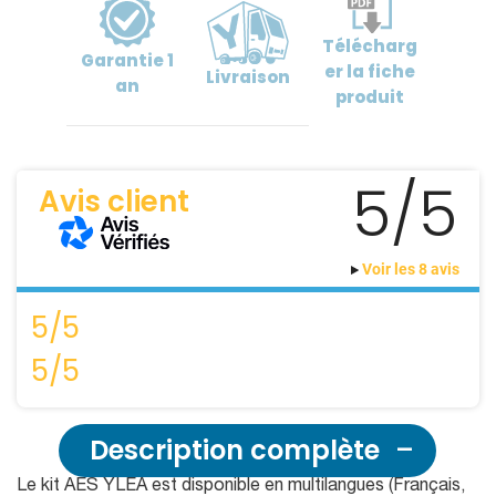
Télécharg
Garantie
1
er
la fiche
Livraison
an
produit
5/5
Avis client
Voir les 8 avis
5/5
5/5
Description complète
Le kit AES YLEA est disponible en multilangues (Français,