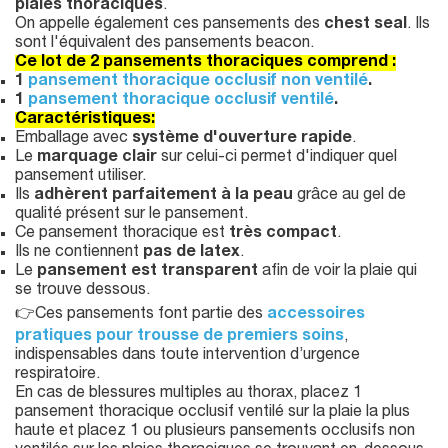
plaies thoraciques
.
On appelle également ces pansements des
chest seal
. Ils
sont l'équivalent des pansements beacon.
Ce lot de 2
pansements thoraciques
comprend :
1
pansement thoracique occlusif non ventilé
.
1
pansement thoracique occlusif ventilé
.
Caractéristiques:
Emballage avec
système d'ouverture rapide
.
Le
marquage clair
sur celui-ci permet d'indiquer quel
pansement utiliser.
Ils
adhèrent parfaitement à la peau
grâce au gel de
qualité présent sur le pansement.
Ce pansement thoracique est
très compact
.
Ils ne contiennent
pas de latex
.
Le
pansement est transparent
afin de voir la plaie qui
se trouve dessous.
👉Ces pansements font partie des
accessoires
pratiques pour trousse de premiers soins
,
indispensables dans toute intervention d’urgence
respiratoire.
En cas de blessures multiples au thorax, placez 1
pansement thoracique occlusif ventilé sur la plaie la plus
haute et placez 1 ou plusieurs pansements occlusifs non