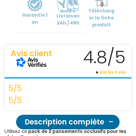
Télécharg
Garantie
1
Livraison
er
la fiche
an
24h / 48h
produit
4.8/5
Avis client
Voir les 5 avis
5/5
5/5
Description complète
Utilisez ce
pack de 2 pansements occlusifs pour les