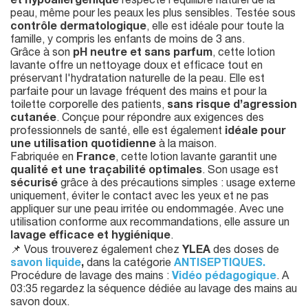
et hypoallergénique
respecte l’équilibre naturel de la
peau, même pour les peaux les plus sensibles. Testée sous
contrôle dermatologique
, elle est idéale pour toute la
famille, y compris les enfants de moins de 3 ans.
Grâce à son
pH neutre et sans parfum
, cette lotion
lavante offre un nettoyage doux et efficace tout en
préservant l'hydratation naturelle de la peau. Elle est
parfaite pour un lavage fréquent des mains et pour la
toilette corporelle des patients,
sans risque d’agression
cutanée
. Conçue pour répondre aux exigences des
professionnels de santé, elle est également
idéale pour
une utilisation quotidienne
à la maison.
Fabriquée en
France
, cette lotion lavante garantit une
qualité et une traçabilité optimales
. Son usage est
sécurisé
grâce à des précautions simples : usage externe
uniquement, éviter le contact avec les yeux et ne pas
appliquer sur une peau irritée ou endommagée. Avec une
utilisation conforme aux recommandations, elle assure un
lavage efficace et hygiénique
.
📌 Vous trouverez également chez
YLEA
des doses de
savon liquide
,
dans la catégorie
ANTISEPTIQUES.
Procédure de lavage des mains :
Vidéo pédagogique
. A
03:35 regardez la séquence dédiée au lavage des mains au
savon doux.