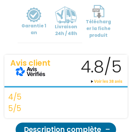
Télécharg
Garantie
1
Livraison
er
la fiche
an
24h / 48h
produit
4.8/5
Avis client
Voir les 38 avis
4/5
5/5
Description complète