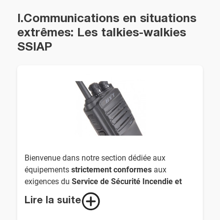
I.Communications en situations
extrêmes: Les talkies-walkies
SSIAP
Bienvenue dans notre section dédiée aux
équipements
strictement conformes
aux
exigences du
Service de Sécurité Incendie et
d'Assistance à Personnes (SSIAP)
,
Lire la suite
conformément à l’
arrêté ministériel du 2 mai
2005
, mis à jour récemment.