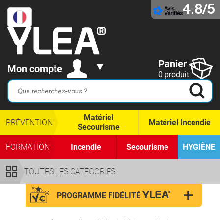
4.8/5
Panier
Mon compte
0 produit
Matériel
PRÉVENTION
Matériel Incendie
Secourisme
FORMATION
Incendie
Secourisme
HYGIÈNE
TOUTES LES CATÉGORIES
PROGRAMME FIDÉLITÉ