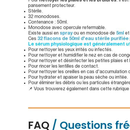
Pour
nettoyer les plaies et les brûlures
. Il e
pansement protecteur.
Stérile.
32 monodoses.
Contenance : 50ml.
Monodose avec opercule refermable.
Existe aussi en
spray
ou en monodose de
5ml
e
Ces
32 flacons de 50ml d'eau stérile purifiée
Le sérum physiologique est généralement uti
Pour nettoyer les yeux irrités ou infectés.
Pour nettoyer et humidifier le nez en cas de cong
Pour nettoyer et désinfecter les petites plaies et 
Pour rincer les lentilles de contact.
Pour nettoyer les oreilles en cas d'accumulation
Pour hydrater et apaiser la peau sèche ou irritée.
Pour éliminer les débris ou les particules étrangè
📌 Vous trouverez également dans cette rubriqu
FAQ
/ Questions fr