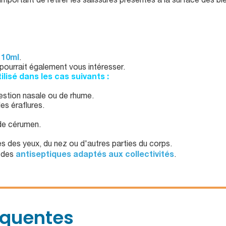
st important de retirer les salissures présentes à la surface des 
t
10ml
.
pourrait également vous intéresser.
lisé dans les cas suivants :
estion nasale ou de rhume.
les éraflures.
 de cérumen.
res des yeux, du nez ou d'autres parties du corps.
e des
antiseptiques adaptés aux collectivités
.
équentes