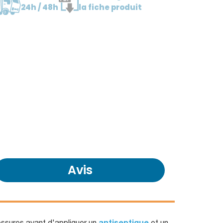
24h / 48h
la fiche produit
Avis