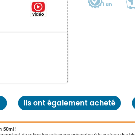
1 an
Ils ont également acheté
n 50ml
!