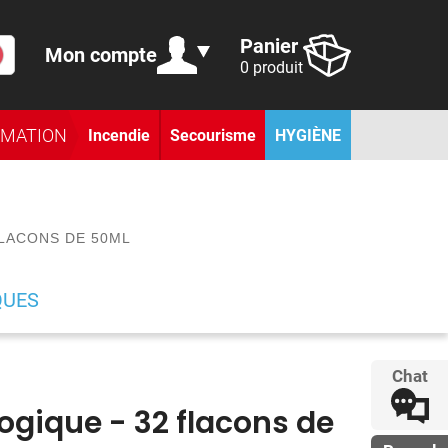
Panier
Mon compte
0 produit
RMATION
Incendie
Secourisme
HYGIÈNE
FLACONS DE 50ML
QUES
Chat
gique - 32 flacons de