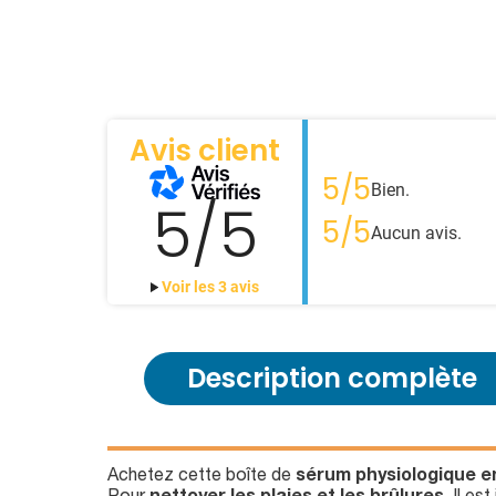
Avis client
5/5
Bien.
5/5
5/5
Aucun avis.
Voir les 3 avis
Description complète
Achetez cette boîte de
sérum physiologique e