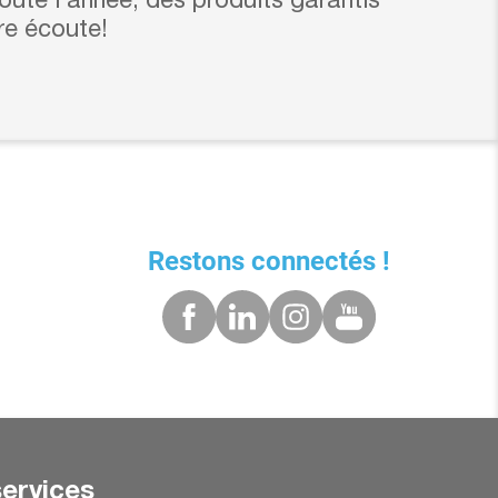
ute l’année, des produits garantis
re écoute!
Restons connectés !
ervices