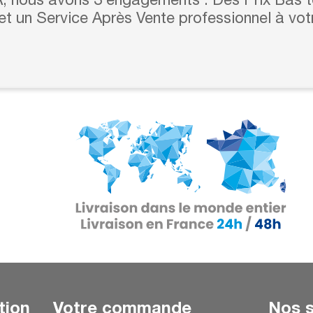
 nous avons 3 engagements : Des Prix Bas to
 et un Service Après Vente professionnel à vot
tion
Votre commande
Nos s