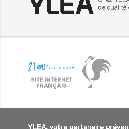
Chez YLEA,
de qualité
YLEA, votre partenaire préven