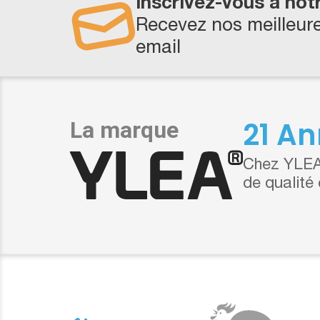
Inscrivez-vous à not
Recevez nos meilleure
email
21 An
Chez YLEA,
de qualité