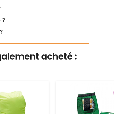
?
 ?
?
également acheté :