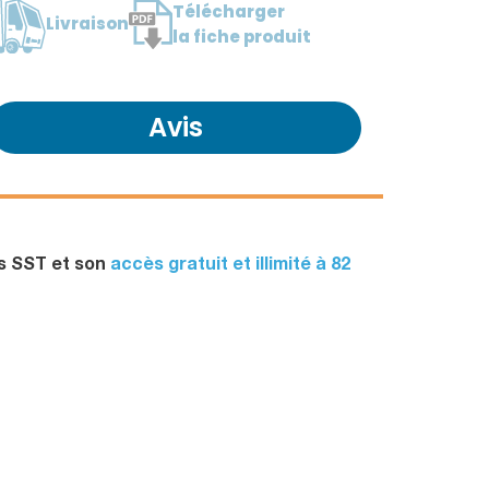
Télécharger
Livraison
la fiche produit
Avis
rs SST et son
accès gratuit et illimité à 82