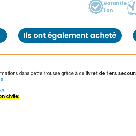
Garantie
1 an
Ils ont également acheté
formations dans cette trousse grâce à ce
livret de 1ers secou
e.
EA
n civile: