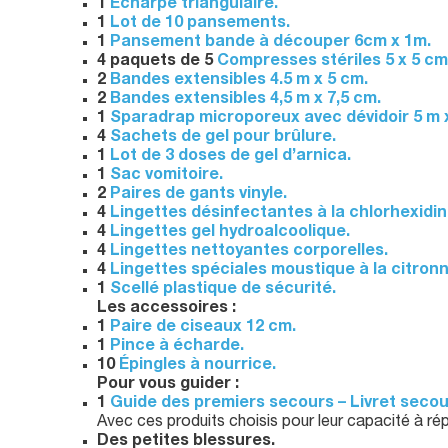
1
Écharpe triangulaire.
1
Lot de 10 pansements.
1
Pansement bande à découper 6cm x 1m.
4 paquets de 5
Compresses stériles 5 x 5 cm
2
Bandes extensibles 4.5 m x 5 cm.
2
Bandes extensibles 4,5 m x 7,5 cm.
1
Sparadrap microporeux avec dévidoir 5 m x
4
Sachets de gel pour brûlure.
1
Lot de 3 doses de gel d’arnica.
1
Sac vomitoire.
2
Paires de gants vinyle.
4
Lingettes désinfectantes à la chlorhexidin
4
Lingettes gel hydroalcoolique.
4
Lingettes nettoyantes corporelles.
4
Lingettes spéciales moustique à la citronn
1
Scellé plastique de sécurité.
Les accessoires :
1
Paire de ciseaux 12 cm.
1
Pince à écharde.
10
Épingles à nourrice.
Pour vous guider :
1
Guide des premiers secours – Livret secou
Avec ces produits choisis pour leur capacité à ré
Des petites blessures.