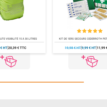
TE VISIBILITÉ 15 À 30 LITRES
KIT DE 1ERS SECOURS CEDERROTH PE
 € HT
20,39 € TTC
19,98 € HT
9,99 € HT
11,99 