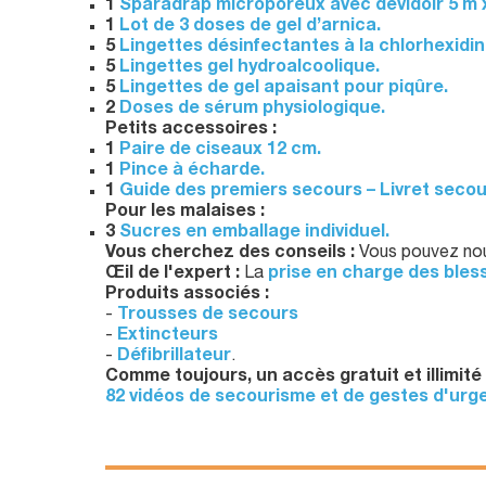
1
Sparadrap microporeux avec dévidoir 5 m x
1
Lot de 3 doses de gel d’arnica.
5
Lingettes désinfectantes à la chlorhexidin
5
Lingettes gel hydroalcoolique.
5
Lingettes de gel apaisant pour piqûre.
2
Doses de sérum physiologique.
Petits accessoires :
1
Paire de ciseaux 12 cm.
1
Pince à écharde.
1
Guide des premiers secours – Livret secou
Pour les malaises :
3
Sucres en emballage individuel.
Vous cherchez des conseils :
Vous pouvez nou
Œil de l'expert :
La
prise en charge des bles
Produits associés :
-
Trousses de secours
-
Extincteurs
-
Défibrillateur
.
Comme toujours, un a
ccès gratuit et illimité 
82 vidéos de secourisme et de gestes d'urg