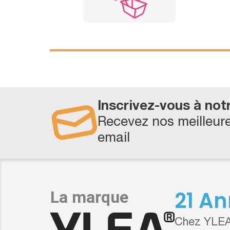
Inscrivez-vous à not
Recevez nos meilleure
email
21 An
Chez YLEA,