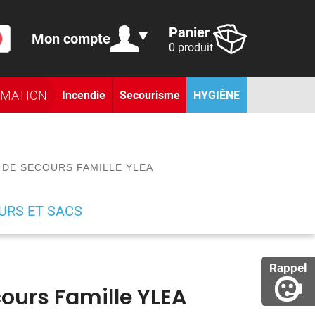
Panier
Mon compte
0 produit
RMATION
Incendie
Secourisme
HYGIÈNE
 DE SECOURS FAMILLE YLEA
URS ET SACS
Rappel
ours Famille YLEA