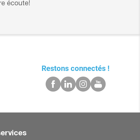
re écoute!
Restons connectés !
ervices