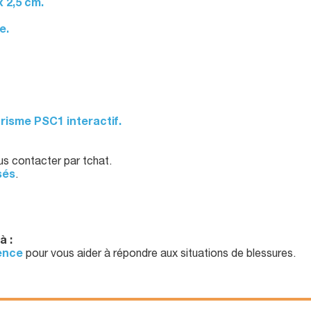
 2,5 cm.
e.
risme PSC1 interactif.
s contacter par tchat.
sés
.
à :
ence
pour vous aider à répondre aux situations de blessures.