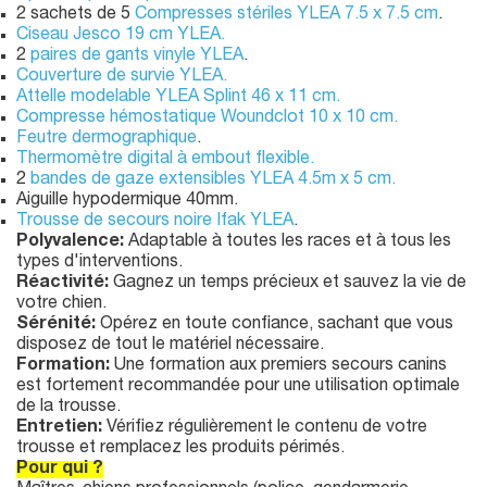
2 sachets de 5
Compresses stériles YLEA 7.5 x 7.5 cm
.
Ciseau Jesco 19 cm YLEA.
2
paires de gants vinyle YLEA
.
Couverture de survie YLEA.
Attelle modelable YLEA Splint 46 x 11 cm.
Compresse hémostatique Woundclot 10 x 10 cm.
Feutre dermographique
.
Thermomètre digital à embout flexible.
2
bandes de gaze extensibles YLEA 4.5m x 5 cm.
Aiguille hypodermique 40mm.
Trousse de secours noire Ifak YLEA
.
Polyvalence
:
Adaptable à toutes les races et à tous les
types d'interventions.
Réactivité:
Gagnez un temps précieux et sauvez la vie de
votre chien.
Sérénité:
Opérez en toute confiance, sachant que vous
disposez de tout le matériel nécessaire.
Formation:
Une formation aux premiers secours canins
est fortement recommandée pour une utilisation optimale
de la trousse.
Entretien:
Vérifiez régulièrement le contenu de votre
trousse et remplacez les produits périmés.
Pour qui ?