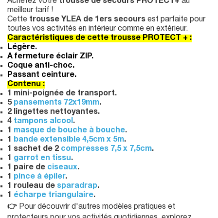
Achetez votre
trousse de secours PROTECT+
au
meilleur tarif !
Cette
trousse YLEA de 1ers secours
est parfaite pour
toutes vos activités en intérieur comme en extérieur.
Caractéristiques de cette trousse PROTECT + :
Légère.
A fermeture éclair ZIP.
Coque anti-choc.
Passant ceinture.
Contenu :
1 mini-poignée de transport.
5
pansements 72x19mm
.
2 lingettes nettoyantes.
4
tampons alcool
.
1
masque de bouche à bouche
.
1
bande extensible 4,5cm x 5m
.
1 sachet de 2
compresses 7,5 x 7,5cm
.
1
garrot en tissu
.
1 paire de
ciseaux
.
1
pince à épiler
.
1 rouleau de
sparadrap
.
1
écharpe triangulaire
.
👉
Pour découvrir d'autres modèles pratiques et