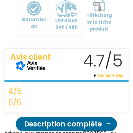
Télécharg
Garantie
1
Livraison
er
la fiche
an
24h / 48h
produit
4.7/5
Avis client
Voir les 9 avis
4/5
5/5
Description complète