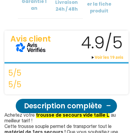
Garantie
1
Livraison
er
la fiche
an
24h / 48h
produit
4.9/5
Avis client
Voir les 19 avis
5/5
5/5
Description complète
Achetez votre
trousse de secours vide taille L
au
meilleur tarif !
Cette trousse souple permet de transporter tout le
matériel de 1ers secours !
Que vous souhaitiez une