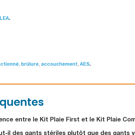
YLEA
.
ctionné
,
brûlure
,
accouchement
,
AES
.
équentes
nce entre le Kit Plaie First et le Kit Plaie Co
t-il des gants stériles plutôt que des gants v