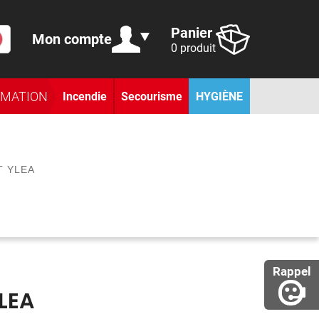
Panier
Mon compte
0 produit
RMATION
Incendie
Secourisme
HYGIÈNE
T YLEA
Rappel
YLEA