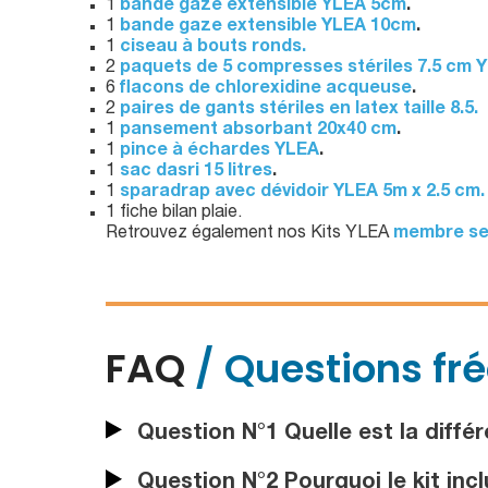
1
bande gaze extensible YLEA 5cm
.
1
bande gaze extensible YLEA 10cm
.
1
ciseau à bouts ronds.
2
paquets de 5 compresses stériles 7.5 cm 
6
flacons de chlorexidine acqueuse
.
2
paires de gants stériles en latex taille 8.5.
1
pansement absorbant 20x40 cm
.
1
pince à échardes YLEA
.
1
sac dasri 15 litres
.
1
sparadrap avec dévidoir YLEA 5m x 2.5 cm.
1 fiche bilan plaie.
Retrouvez également nos Kits YLEA
membre se
FAQ
/ Questions fr
Question N°1 Quelle est la différe
Question N°2 Pourquoi le kit inclu