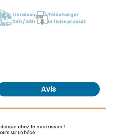
Livraison
Télécharger
24h / 48h
la fiche produit
Avis
rdiaque chez le nourrisson !
ours sur un bébé.