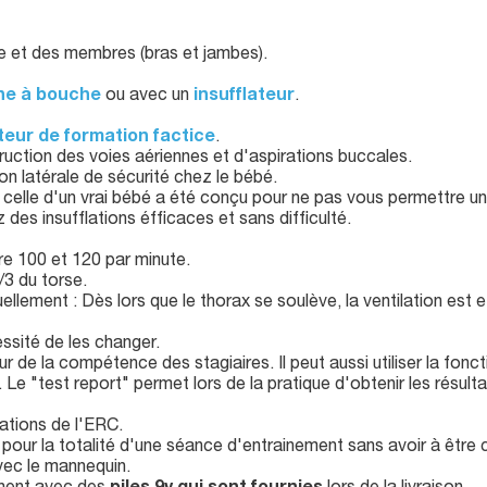
e et des membres (bras et jambes).
he à bouche
ou avec un
insufflateur
.
ateur de formation factice
.
uction des voies aériennes et d'aspirations buccales.
on latérale de sécurité chez le bébé.
lle d'un vrai bébé a été conçu pour ne pas vous permettre un ve
 des insufflations éfficaces et sans difficulté.
e 100 et 120 par minute.
/3 du torse.
isuellement : Dès lors que le thorax se soulève, la ventilation est 
essité de les changer.
de la compétence des stagiaires. Il peut aussi utiliser la foncti
. Le "test report" permet lors de la pratique d'obtenir les résu
tions de l'ERC.
isé pour la totalité d'une séance d'entrainement sans avoir à êtr
ec le mannequin.