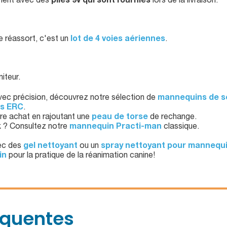
nnent avec des
piles 9v qui sont fournies
lors de la livraison.
e réassort, c'est un
lot de 4 voies aériennes
.
iteur.
vec précision, découvrez notre sélection de
mannequins de s
ns ERC
.
re achat en rajoutant une
peau de torse
de rechange.
k ? Consultez notre
mannequin Practi-man
classique.
vec des
gel nettoyant
ou un
spray nettoyant pour mannequ
in
pour la pratique de la réanimation canine!
équentes