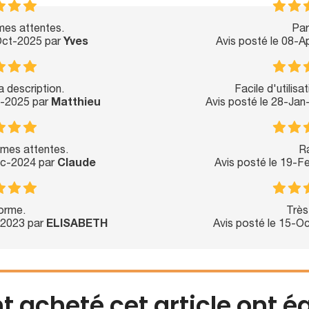
es attentes.
Par
-Oct-2025 par
Yves
Avis posté le 08-A
 description.
Facile d'utilisa
b-2025 par
Matthieu
Avis posté le 28-Ja
mes attentes.
R
ec-2024 par
Claude
Avis posté le 19-
orme.
Très
-2023 par
ELISABETH
Avis posté le 15-O
nt acheté cet article ont 