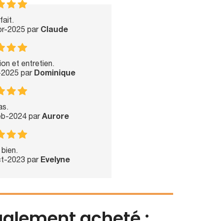
fait.
pr-2025 par
Claude
tion et entretien.
n-2025 par
Dominique
as.
Feb-2024 par
Aurore
 bien.
ct-2023 par
Evelyne
également acheté :