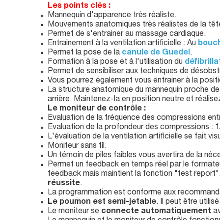
Les points clés :
Mannequin d'apparence très réaliste.
Mouvements anatomiques très réalistes de la têt
Permet de s'entrainer au massage cardiaque.
Entrainement à la ventilation artificielle : Au
bouc
Permet la pose de la
canule de Guedel
.
Formation à la pose et à l'utilisation du
défibrill
Permet de sensibiliser aux techniques de désobstr
Vous pourrez également vous entrainer à la positi
La structure anatomique du mannequin proche de ce
arrière. Maintenez-la en position neutre et réalisez
Le moniteur de contrôle :
Evaluation de la fréquence des compressions entr
Evaluation de la profondeur des compressions : 1
L'évaluation de la ventilation artificielle se fait v
Moniteur sans fil.
Un témoin de piles faibles vous avertira de la néc
Permet un feedback en temps réel par le formateur 
feedback mais maintient la fonction "test report"
réussite
.
La programmation est conforme aux recommanda
Le poumon est semi-jetable
. Il peut être util
Le moniteur se
connecte automatiquement
av