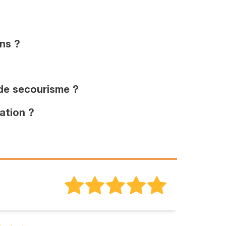
ns ?
de secourisme ?
ation ?