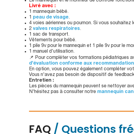
Le mannequin et le moniteur de contrôle fonctio
Livré avec :
1 mannequin bébé.
1
peau de visage
.
4 voies aériennes ou poumon. Si vous souhaitez l
2
valves respiratoires
.
1 sac de transport.
Vêtements pour bébé.
1 pile 9v pour le mannequin et 1 pile 9v pour le mon
1 manuel d'utilisation.
📌 Pour compléter vos formations pédiatriques a
d’évaluation conforme aux recommandatio
En option, vous pouvez également compléter vot
Vous n'avez pas besoin de dispositif de feedbac
Entretien :
Les pièces du mannequin peuvent se nettoyer a
N'hésitez pas à consulter notre
mannequin can
FAQ
/ Questions fr