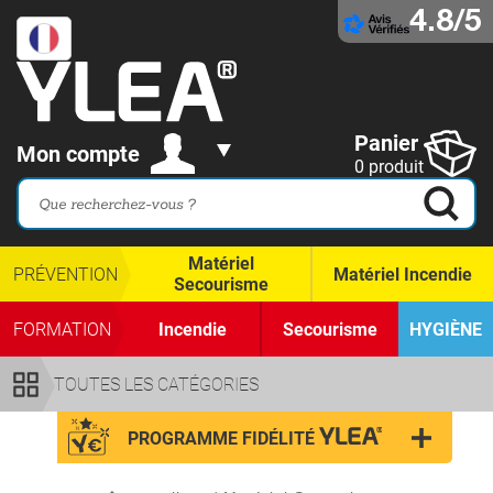
4.8/5
Panier
Mon compte
0 produit
Matériel
PRÉVENTION
Matériel Incendie
Secourisme
FORMATION
Incendie
Secourisme
HYGIÈNE
TOUTES LES CATÉGORIES
PROGRAMME FIDÉLITÉ