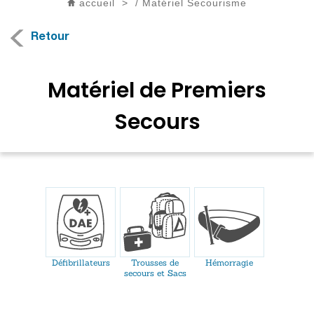
accueil
>
/
Matériel Secourisme
Retour
Matériel de Premiers
Secours
Défibrillateurs
Trousses de
Hémorragie
secours et Sacs