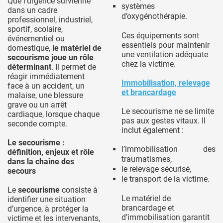
Que l’urgence survienne
systèmes
dans un cadre
d’oxygénothérapie.
professionnel, industriel,
sportif, scolaire,
Ces équipements sont
événementiel ou
essentiels pour maintenir
domestique,
le matériel de
une ventilation adéquate
secourisme joue un rôle
chez la victime.
déterminant
. Il permet de
réagir immédiatement
Immobilisation, relevage
face à un accident, un
et brancardage
malaise, une blessure
grave ou un arrêt
Le secourisme ne se limite
cardiaque, lorsque chaque
pas aux gestes vitaux. Il
seconde compte.
inclut également :
Le secourisme :
l’immobilisation des
définition, enjeux et rôle
traumatismes,
dans la chaîne des
le relevage sécurisé,
secours
le transport de la victime.
Le
secourisme
consiste à
Le matériel de
identifier une situation
brancardage et
d’urgence, à protéger la
d’immobilisation garantit
victime et les intervenants,