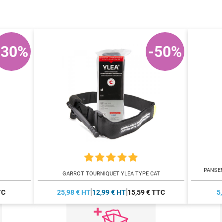
-30%
-50%
PANSE
GARROT TOURNIQUET YLEA TYPE CAT
TC
25,98 € HT
12,99 € HT
15,59 € TTC
5