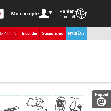
Panier
Mon compte
0 produit
RMATION
Incendie
Secourisme
HYGIÈNE
Rappel