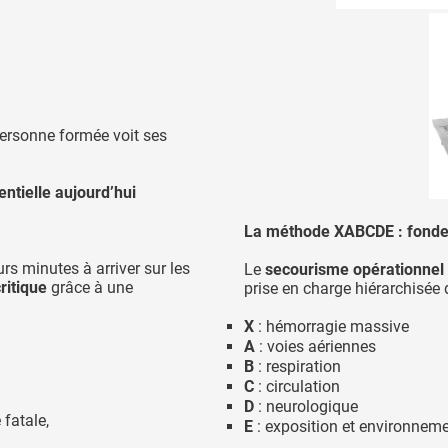
ersonne formée voit ses
ntielle aujourd’hui
La méthode XABCDE : fond
rs minutes à arriver sur les
Le
secourisme opérationnel
ritique
grâce à une
prise en charge hiérarchisée 
X
: hémorragie massive
A
: voies aériennes
B
: respiration
C
: circulation
D
: neurologique
 fatale,
E
: exposition et environnem