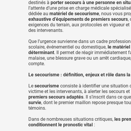
destinés à
porter secours à une personne en situ
l’attente d’une prise en charge médicale spécialis
dédiée au
matériel de secourisme
, nous vous pr
exhaustive d’équipements de premiers secours
,
exigences du terrain, aux protocoles en vigueur et 
des intervenants.
Que l’urgence survienne dans un cadre professionnel
scolaire, événementiel ou domestique,
le matériel
déterminant
. Il permet de réagir immédiatement f
malaise, une blessure grave ou un arrêt cardiaqu
compte.
Le secourisme : définition, enjeux et rôle dans l
Le
secourisme
consiste à identifier une situation 
victime et les intervenants, à alerter les secours et
premiers secours adaptés
. Il s’inscrit dans ce qu
survie
, dont le premier maillon repose presque tou
témoins.
Dans de nombreuses situations critiques,
les pre
conditionnent le pronostic vital
: