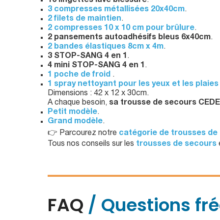
10 lingettes lave blessure
.
3 compresses métallisées 20x40cm
.
2 filets de maintien
.
2 compresses 10 x 10 cm pour brûlure
.
2 pansements autoadhésifs bleus 6x40cm
.
2 bandes élastiques 8cm x 4m
.
3 STOP-SANG 4 en 1
.
4 mini STOP-SANG 4 en 1
.
1 poche de froid
.
1 spray nettoyant pour les yeux et les plaies
Dimensions : 42 x 12 x 30cm.
A chaque besoin,
sa trousse de secours CE
Petit modèle
.
Grand modèle
.
👉 Parcourez notre
catégorie de trousses de 
Tous nos conseils sur les
trousses de secours
FAQ
/ Questions fr