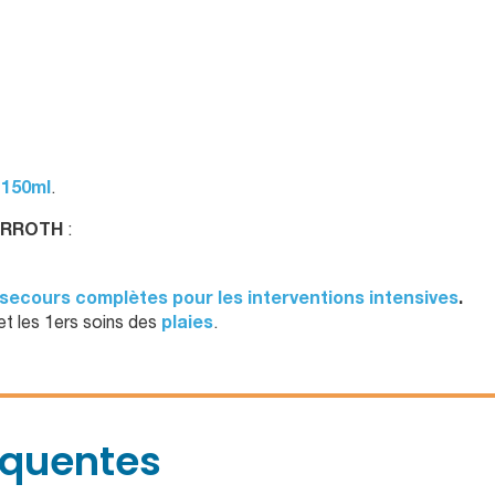
 150ml
.
DERROTH
:
secours complètes pour les interventions intensives
.
et les 1ers soins des
plaies
.
équentes