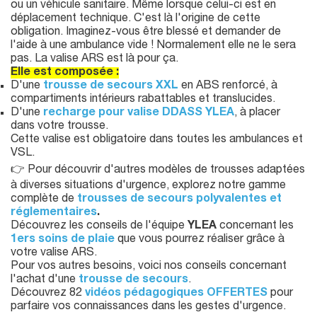
ou un véhicule sanitaire. Même lorsque celui-ci est en
déplacement technique. C'est là l'origine de cette
obligation. Imaginez-vous être blessé et demander de
l'aide à une ambulance vide ! Normalement elle ne le sera
pas. La valise ARS est là pour ça.
Elle est composée :
D'une
trousse de secours XXL
en ABS renforcé, à
compartiments intérieurs rabattables et translucides.
D'une
recharge pour valise DDASS YLEA
, à placer
dans votre trousse.
Cette valise est obligatoire dans toutes les ambulances et
VSL.
👉 Pour découvrir d'autres modèles de trousses adaptées
à diverses situations d'urgence, explorez notre gamme
complète de
trousses de secours polyvalentes et
réglementaires
.
Découvrez les conseils de l'équipe
YLEA
concernant les
1ers soins de plaie
que vous pourrez réaliser grâce à
votre valise ARS.
Pour vos autres besoins, voici nos conseils concernant
l'achat d'une
trousse de secours
.
Découvrez 82
vidéos pédagogiques OFFERTES
pour
parfaire vos connaissances dans les gestes d'urgence.