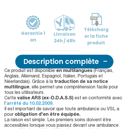
Télécharg
Garantie
1
Livraison
er
la fiche
an
24h / 48h
produit
Description complète
Ce produit est disponible
en multilangues
(Français,
Anglais, Allemand, Espagnol, Italien, Portugais et
Néerlandais). Grâce à la
traduction de sa notice
multilingue
, elle permet une compréhension facile pour
tous les utilisateurs.
Cette
valise ARS (ex-D.D.A.S.S)
est en conformité avec
l'
arrêté du 10.02.2009
.
Il est important de savoir que toute ambulance ou VSL a
pour
obligation d'en être équipée.
La raison est simple. Les premiers soins doivent être
accessibles lorsque vous passez devant une ambulance