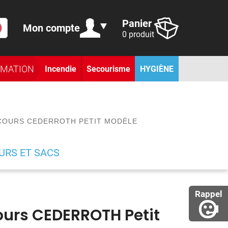
Panier
Mon compte
0 produit
RMATION
Incendie
Secourisme
HYGIÈNE
ECOURS CEDERROTH PETIT MODÈLE
URS ET SACS
Rappel
cours CEDERROTH Petit