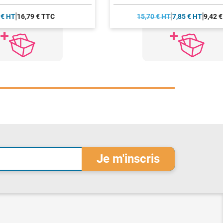
 € HT
16,79 € TTC
15,70 € HT
7,85 € HT
9,42 