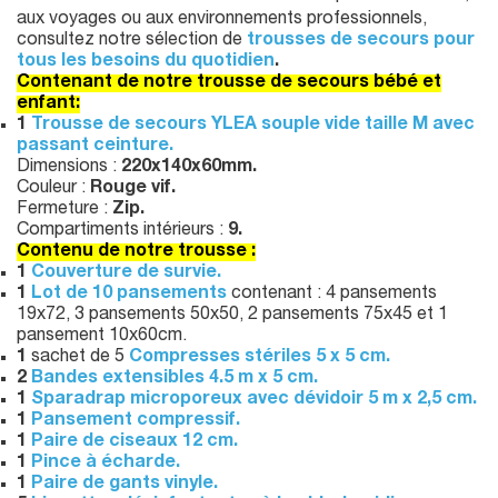
aux voyages ou aux environnements professionnels,
consultez notre sélection de
trousses de secours pour
tous les besoins du quotidien
.
Contenant de notre trousse de secours bébé et
enfant:
1
Trousse de secours YLEA souple vide taille M avec
passant ceinture.
Dimensions :
220x140x60mm.
Couleur :
Rouge vif.
Fermeture :
Zip.
Compartiments intérieurs :
9.
Contenu de notre trousse :
1
Couverture de survie.
1
Lot de 10 pansements
contenant : 4 pansements
19x72, 3 pansements 50x50, 2 pansements 75x45 et 1
pansement 10x60cm.
1
sachet de 5
Compresses stériles 5 x 5 cm.
2
Bandes extensibles 4.5 m x 5 cm.
1
Sparadrap microporeux avec dévidoir 5 m x 2,5 cm.
1
Pansement compressif.
1
Paire de ciseaux 12 cm.
1
Pince à écharde.
1
Paire de gants vinyle.