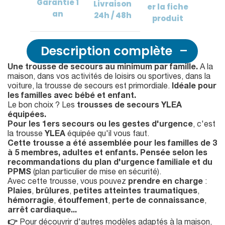
Garantie
1
Livraison
er
la fiche
an
24h / 48h
produit
Description complète
Une trousse de secours au minimum par famille.
A la
maison, dans vos activités de loisirs ou sportives, dans la
voiture, la trousse de secours est primordiale.
Idéale pour
les familles avec bébé et enfant.
Le bon choix ? Les
trousses de secours YLEA
équipées.
Pour les 1ers secours ou les gestes d'urgence
, c'est
la trousse
YLEA
équipée qu'il vous faut.
Cette trousse a été assemblée pour les familles de 3
à 5 membres, adultes et enfants. Pensée selon les
recommandations du plan d'urgence familiale et du
PPMS
(plan particulier de mise en sécurité).
Avec cette trousse, vous pouvez
prendre en charge
:
Plaies
,
brûlures
,
petites atteintes traumatiques
,
hémorragie
,
étouffement
,
perte de connaissance
,
arrêt cardiaque...
👉
Pour découvrir d'autres modèles adaptés à la maison,