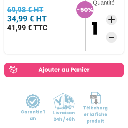
Quantité
69,98 € HT
-50%
34,99 € HT
41,99 € TTC
Télécharg
Garantie
1
Livraison
er
la fiche
an
24h / 48h
produit