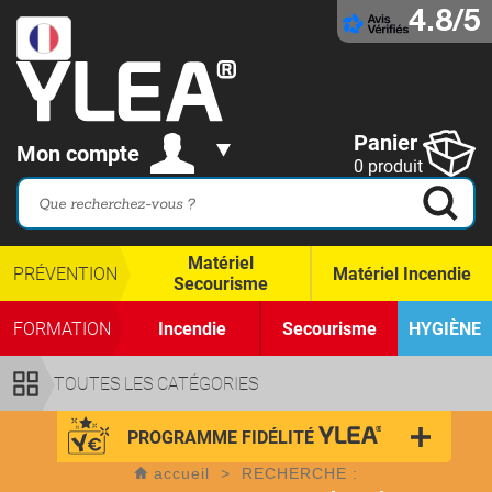
4.8/5
Panier
Mon compte
0 produit
Matériel
PRÉVENTION
Matériel Incendie
Secourisme
FORMATION
Incendie
Secourisme
HYGIÈNE
TOUTES LES CATÉGORIES
PROGRAMME FIDÉLITÉ
accueil
>
RECHERCHE :