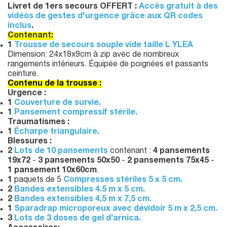
Livret de 1ers secours OFFERT :
Accès gratuit à des
vidéos de gestes d'urgence grâce aux QR codes
inclus
.
Contenant:
1
Trousse de secours souple vide taille L YLEA
Dimension: 24x18x9cm à zip avec de nombreux
rangements intérieurs. Équipée de poignées et passants
ceinture.
Contenu de la trousse :
Urgence :
1
Couverture de survie.
1
Pansement compressif stérile.
Traumatismes :
1
Écharpe triangulaire.
Blessures :
2
Lots de 10 pansements
contenant :
4 pansements
19x72
-
3 pansements 50x50
-
2 pansements 75x45
-
1 pansement 10x60cm
.
1
paquets de 5
Compresses stériles 5 x 5 cm.
2
Bandes extensibles 4.5 m x 5 cm.
2
Bandes extensibles 4,5 m x 7,5 cm.
1
Sparadrap microporeux avec dévidoir 5 m x 2,5 cm.
3
Lots de 3 doses de gel d’arnica.