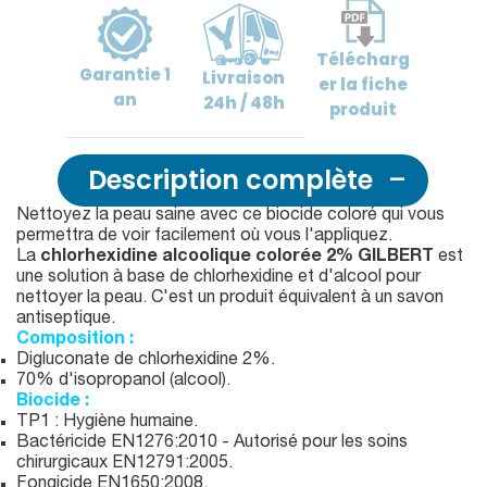
Télécharg
Garantie
1
Livraison
er
la fiche
an
24h / 48h
produit
Description complète
Nettoyez la peau saine avec ce biocide coloré qui vous
permettra de voir facilement où vous l'appliquez.
La
chlorhexidine alcoolique colorée 2% GILBERT
est
une solution à base de chlorhexidine et d'alcool pour
nettoyer la peau. C'est un produit équivalent à un savon
antiseptique.
Composition :
Digluconate de chlorhexidine 2%.
70% d'isopropanol (alcool).
Biocide :
TP1 : Hygiène humaine.
Bactéricide EN1276:2010 - Autorisé pour les soins
chirurgicaux EN12791:2005.
Fongicide EN1650:2008.