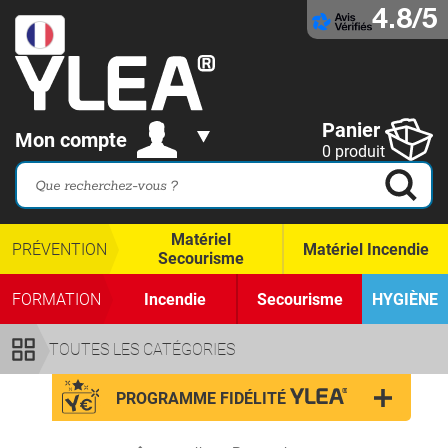
4.8/5
Panier
Mon compte
0 produit
Matériel
PRÉVENTION
Matériel Incendie
Secourisme
FORMATION
Incendie
Secourisme
HYGIÈNE
TOUTES LES CATÉGORIES
PROGRAMME FIDÉLITÉ