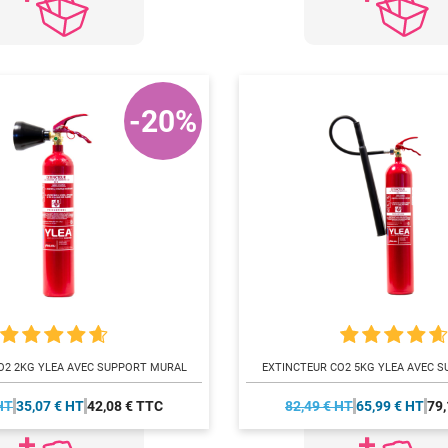
-20%
O2 2KG YLEA AVEC SUPPORT MURAL
EXTINCTEUR CO2 5KG YLEA AVEC 
HT
35,07 € HT
42,08 € TTC
82,49 € HT
65,99 € HT
79,