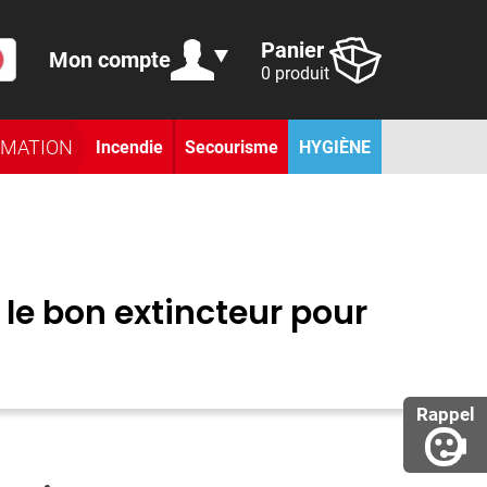
Panier
Mon compte
0 produit
RMATION
Incendie
Secourisme
HYGIÈNE
 le bon extincteur pour
Rappel