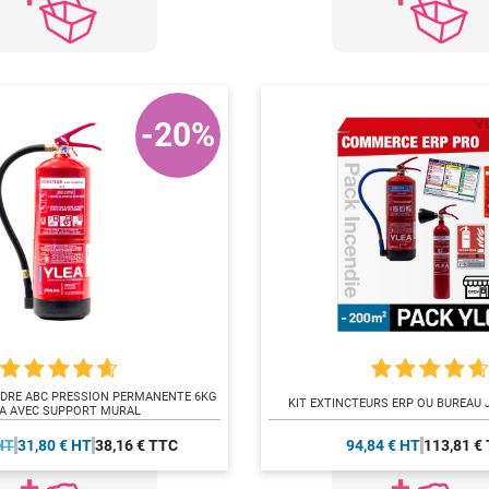
-20%
DRE ABC PRESSION PERMANENTE 6KG
KIT EXTINCTEURS ERP OU BUREAU 
A AVEC SUPPORT MURAL
HT
31,80 € HT
38,16 € TTC
94,84 € HT
113,81 €