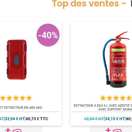
Top des ventes -
E
-40%
EXTINCTEUR À EAU 6 L AVEC ADDITIF
ET EXTINCTEUR EN ABS 6KG
AVEC SUPPORT MURA
HT
33,94 € HT
40,73 € TTC
42,69 € HT
34,15 € HT
40,