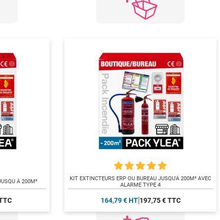
KIT EXTINCTEURS ERP OU BUREAU JUSQU'À 200M² AVEC
JUSQU À 200M²
ALARME TYPE 4
 TTC
164,79 € HT
197,75 € TTC