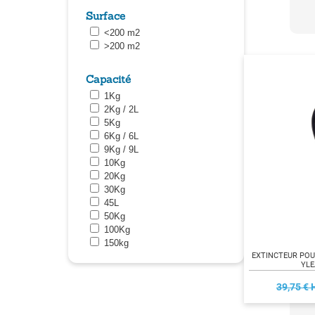
Surface
<200 m2
>200 m2
Capacité
1Kg
2Kg / 2L
5Kg
6Kg / 6L
9Kg / 9L
10Kg
20Kg
30Kg
45L
50Kg
100Kg
150kg
EXTINCTEUR POU
YLE
39,75 € 