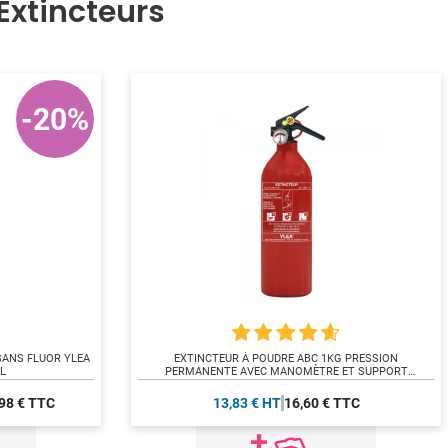
xtincteurs
-20%
 SANS FLUOR YLEA
EXTINCTEUR À POUDRE ABC 1KG PRESSION
L
PERMANENTE AVEC MANOMÈTRE ET SUPPORT
[REAPPRO 14/08/2026]
98 € TTC
13,83 € HT
16,60 € TTC