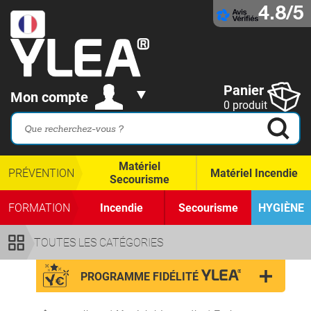
4.8/5
Panier
Mon compte
0 produit
Matériel
PRÉVENTION
Matériel Incendie
Secourisme
FORMATION
Incendie
Secourisme
HYGIÈNE
TOUTES LES CATÉGORIES
PROGRAMME FIDÉLITÉ