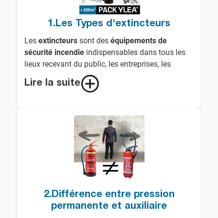
1.Les Types d'extincteurs
Les
extincteurs
sont des
équipements de
sécurité incendie
indispensables dans tous les
lieux recevant du public, les entreprises, les
bâtiments industriels et même les habitations. Ils
Lire la suite
permettent de
maîtriser un début d'incendie
avant qu'il ne se propage de manière
incontrôlable. Ces dispositifs d’
extinction de feu
sont conçus pour éteindre différents types de
feux et sont classés selon les
normes
européennes
en fonction des matériaux
combustibles en cause.
Les différentes classes de feux : bien choisir
son extincteur
2.Différence entre pression
permanente et auxiliaire
Connaître les
classes de feux
est essentiel pour